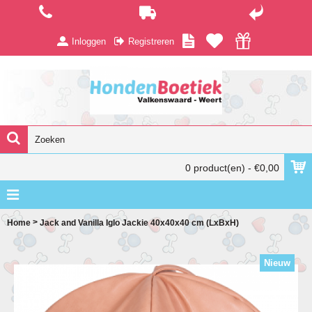
Inloggen
Registreren
0 product(en) - €0,00
>
Home
Jack and Vanilla Iglo Jackie 40x40x40 cm (LxBxH)
Nieuw