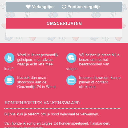
Verlanglijst
Product vergelijk
OMSCHRIJVING
Word je liever persoonlijk
Wij helpen je graag bij je
geholpen, met advies
keuze en met het
waar je echt iets mee
beantwoorden van
kunt?
vragen.
Bezoek dan onze
In onze showroom kun je
showroom aan de
pinnen of contant
Geuzendijk 24
in Weert.
afrekenen.
HONDENBOETIEK VALKENSWAARD
Bij ons kun je terecht om je hond helemaal te verwennen.
Van hondenkleding en tuigjes tot hondenspeelgoed, halsbanden,
manden en accessoires.