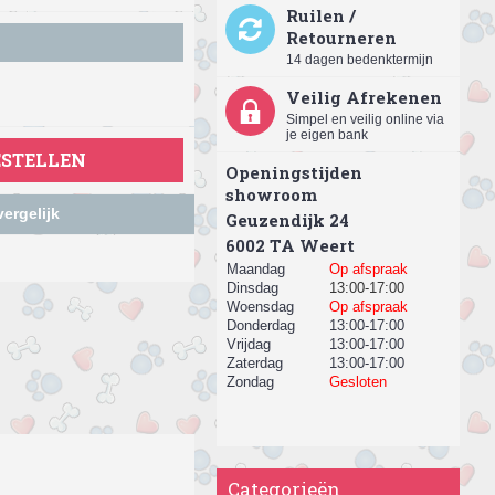
Ruilen /
Retourneren
14 dagen bedenktermijn
Veilig Afrekenen
Simpel en veilig online via
je eigen bank
ESTELLEN
Openingstijden
showroom
ergelijk
Geuzendijk 24
​6002 TA Weert
Maandag
Op afspraak
Dinsdag
13:00-17:00
Woensdag
Op afspraak
Donderdag
13:00-17:00
Vrijdag
13:00-17:00
Zaterdag
13:00-17:00
Zondag
Gesloten
Categorieën