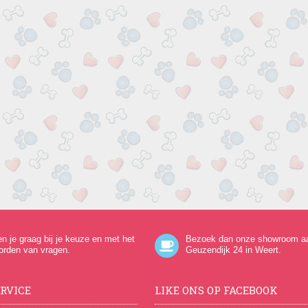
en je graag bij je keuze en met het
Bezoek dan onze showroom a
orden van vragen.
Geuzendijk 24
in Weert.
RVICE
LIKE ONS OP FACEBOOK