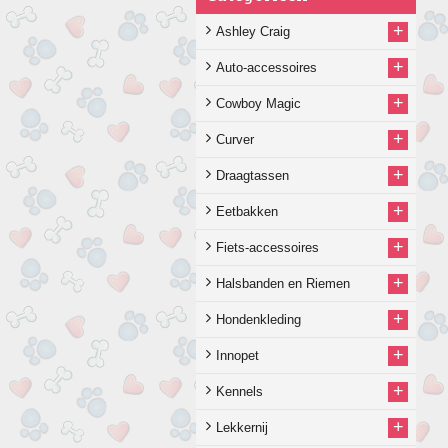
+
Ashley Craig
+
Auto-accessoires
+
Cowboy Magic
+
Curver
+
Draagtassen
+
Eetbakken
+
Fiets-accessoires
+
Halsbanden en Riemen
+
Hondenkleding
+
Innopet
+
Kennels
+
Lekkernij