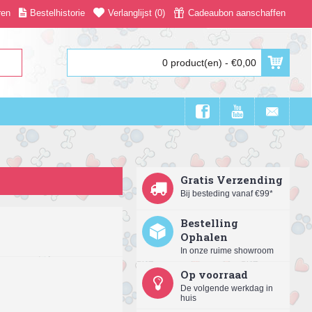
ren
Bestelhistorie
Verlanglijst (
0
)
Cadeaubon aanschaffen
0 product(en) - €0,00
Gratis Verzending
Bij besteding vanaf €99*
Bestelling
Ophalen
In onze ruime showroom
Op voorraad
De volgende werkdag in
huis