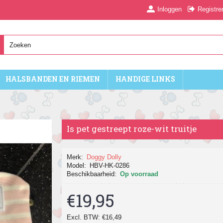
Inloggen
Registre
HALSBANDEN EN RIEMEN
HANDIGE LINKS
Is pet gestreept roze-wit truitje
Merk:
Doggy Dolly
Model:
HBV-HK-0286
Beschikbaarheid:
Op voorraad
€19,95
Excl. BTW: €16,49