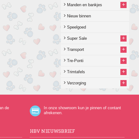
+
Manden en bankjes
Nieuw binnen
Speelgoed
+
Super Sale
+
Transport
+
Tre-Ponti
+
Trimtafels
+
Verzorging
an de
In onze showroom kun je pinnen of contant
afrekenen.
HBV NIEUWSBRIEF