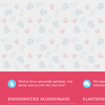
Word je liever persoonlijk geholpen, met
Wij help
advies waar je echt iets mee kunt?
beantwo
HONDENBOETIEK VALKENSWAARD
KLANTENSE