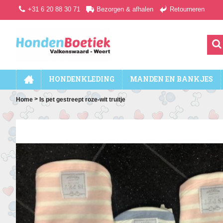
+31 6 20 88 30 71
Bezorgen & afhalen
Retourneren
HONDENKLEDING
MANDEN EN BANKJES
>
Home
Is pet gestreept roze-wit truitje