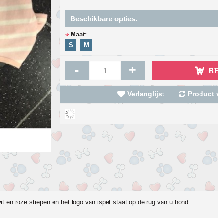
Beschikbare opties:
Maat:
*
S
M
-
+
B
Verlanglijst
Product v
 wit en roze strepen en het logo van ispet staat op de rug van u hond.