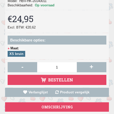
Model:
HBV-HK-20140011
Beschikbaarheid:
Op voorraad
€24,95
Excl. BTW: €20,62
Beschikbare opties:
Maat:
*
XS bruin
-
+
BESTELLEN
Verlanglijst
Product vergelijk
OMSCHRIJVING