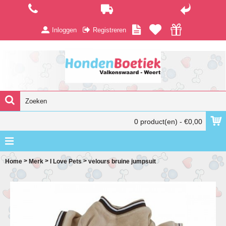
Inloggen
Registreren
0 product(en) - €0,00
>
>
>
Home
Merk
I Love Pets
velours bruine jumpsuit