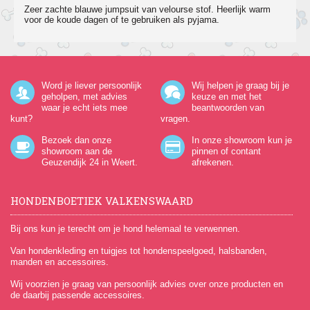
Zeer zachte blauwe jumpsuit van velourse stof. Heerlijk warm
voor de koude dagen of te gebruiken als pyjama.
Word je liever persoonlijk
Wij helpen je graag bij je
geholpen, met advies
keuze en met het
waar je echt iets mee
beantwoorden van
kunt?
vragen.
Bezoek dan onze
In onze showroom kun je
showroom aan de
pinnen of contant
Geuzendijk 24
in Weert.
afrekenen.
HONDENBOETIEK VALKENSWAARD
Bij ons kun je terecht om je hond helemaal te verwennen.
Van hondenkleding en tuigjes tot hondenspeelgoed, halsbanden,
manden en accessoires.
Wij voorzien je graag van persoonlijk advies over onze producten en
de daarbij passende accessoires.