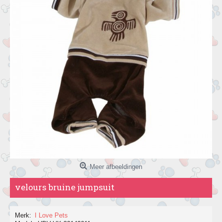
Meer afbeeldingen
velours bruine jumpsuit
Merk:
I Love Pets