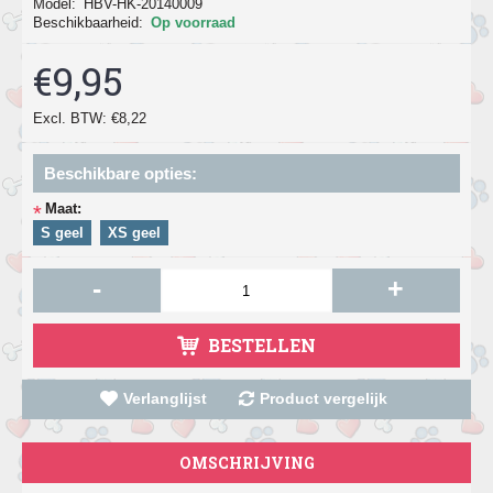
Model:
HBV-HK-20140009
Beschikbaarheid:
Op voorraad
€9,95
Excl. BTW: €8,22
Beschikbare opties:
Maat:
*
S geel
XS geel
-
+
BESTELLEN
Verlanglijst
Product vergelijk
OMSCHRIJVING