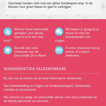
Gestreept honden shirt met een glitter hondenpoot erop. In de
kleuren roze groen blauw en geel te verkrijgen.
Word je liever persoonlijk
Wij helpen je graag bij je
geholpen, met advies
keuze en met het
waar je echt iets mee
beantwoorden van
kunt?
vragen.
Bezoek dan onze
In onze showroom kun je
showroom aan de
pinnen of contant
Geuzendijk 24
in Weert.
afrekenen.
HONDENBOETIEK VALKENSWAARD
Bij ons kun je terecht om je hond helemaal te verwennen.
Van hondenkleding en tuigjes tot hondenspeelgoed, halsbanden,
manden en accessoires.
Wij voorzien je graag van persoonlijk advies over onze producten en
de daarbij passende accessoires.