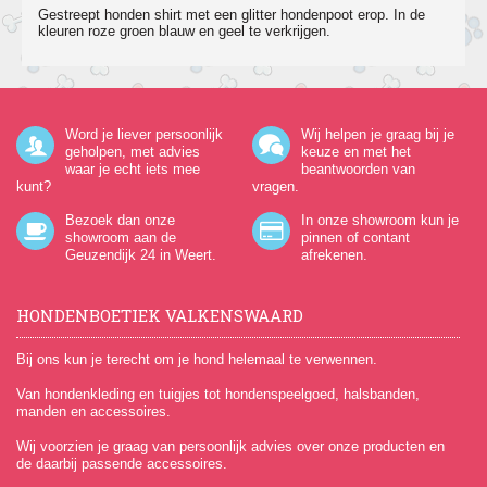
Gestreept honden shirt met een glitter hondenpoot erop. In de
kleuren roze groen blauw en geel te verkrijgen.
Word je liever persoonlijk
Wij helpen je graag bij je
geholpen, met advies
keuze en met het
waar je echt iets mee
beantwoorden van
kunt?
vragen.
Bezoek dan onze
In onze showroom kun je
showroom aan de
pinnen of contant
Geuzendijk 24
in Weert.
afrekenen.
HONDENBOETIEK VALKENSWAARD
Bij ons kun je terecht om je hond helemaal te verwennen.
Van hondenkleding en tuigjes tot hondenspeelgoed, halsbanden,
manden en accessoires.
Wij voorzien je graag van persoonlijk advies over onze producten en
de daarbij passende accessoires.