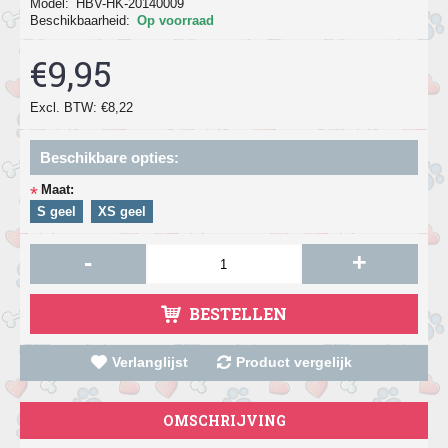
Model:
HBV-HK-20140009
Beschikbaarheid:
Op voorraad
€9,95
Excl. BTW: €8,22
Beschikbare opties:
Maat:
*
S geel
XS geel
-
+
BESTELLEN
Verlanglijst
Product vergelijk
OMSCHRIJVING