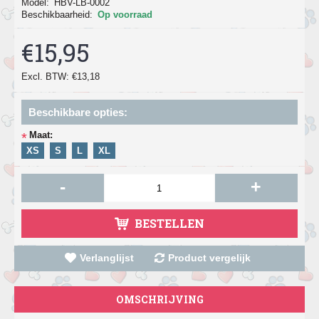
Model:
HBV-LB-0002
Beschikbaarheid:
Op voorraad
€15,95
Excl. BTW: €13,18
Beschikbare opties:
Maat:
*
XS
S
L
XL
-
+
BESTELLEN
Verlanglijst
Product vergelijk
OMSCHRIJVING