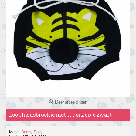
Meer afbeeldingen
Loopheidsbroekje met tijgerkopje zwart
Merk:
Doggy Dolly