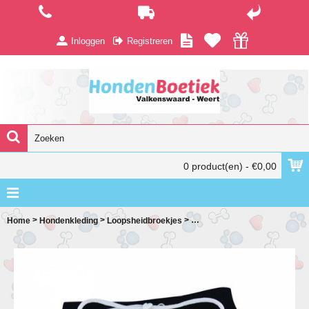
Inloggen
Registreren
0 product(en) - €0,00
>
>
>
Home
Hondenkleding
Loopsheidbroekjes
Loopheidsbroekje met tijgerko