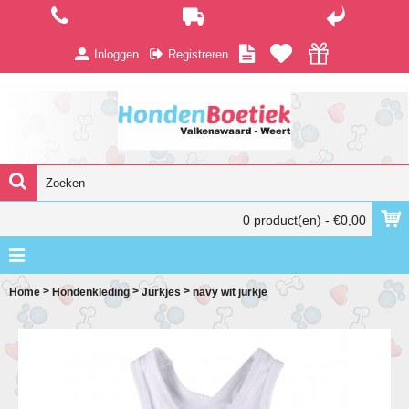
Inloggen
Registreren
0 product(en) - €0,00
>
>
>
Home
Hondenkleding
Jurkjes
navy wit jurkje