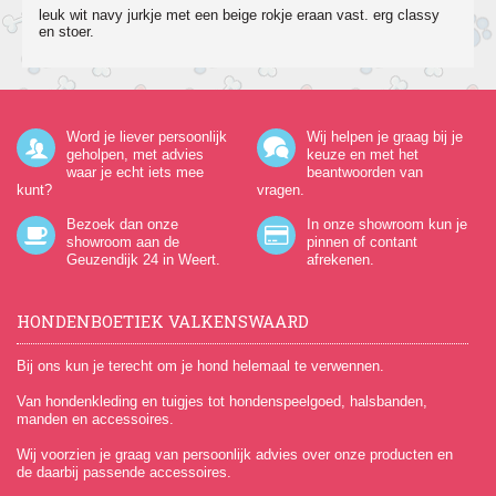
leuk wit navy jurkje met een beige rokje eraan vast. erg classy
en stoer.
Word je liever persoonlijk
Wij helpen je graag bij je
geholpen, met advies
keuze en met het
waar je echt iets mee
beantwoorden van
kunt?
vragen.
Bezoek dan onze
In onze showroom kun je
showroom aan de
pinnen of contant
Geuzendijk 24
in Weert.
afrekenen.
HONDENBOETIEK VALKENSWAARD
Bij ons kun je terecht om je hond helemaal te verwennen.
Van hondenkleding en tuigjes tot hondenspeelgoed, halsbanden,
manden en accessoires.
Wij voorzien je graag van persoonlijk advies over onze producten en
de daarbij passende accessoires.