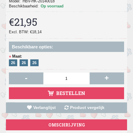
Model:
HBV-HK-20140018
Beschikbaarheid:
Op voorraad
€21,95
Excl. BTW: €18,14
Beschikbare opties:
Maat:
*
26
26
26
-
+
BESTELLEN
Verlanglijst
Product vergelijk
OMSCHRIJVING