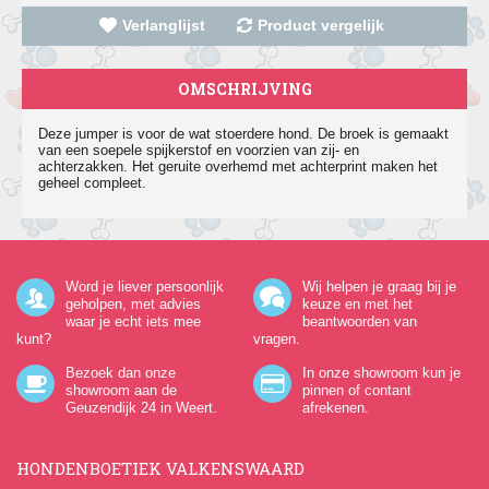
Verlanglijst
Product vergelijk
OMSCHRIJVING
Deze jumper is voor de wat stoerdere hond. De broek is gemaakt
van een soepele spijkerstof en voorzien van zij- en
achterzakken. Het geruite overhemd met achterprint maken het
geheel compleet.
Word je liever persoonlijk
Wij helpen je graag bij je
geholpen, met advies
keuze en met het
waar je echt iets mee
beantwoorden van
kunt?
vragen.
Bezoek dan onze
In onze showroom kun je
showroom aan de
pinnen of contant
Geuzendijk 24
in Weert.
afrekenen.
HONDENBOETIEK VALKENSWAARD