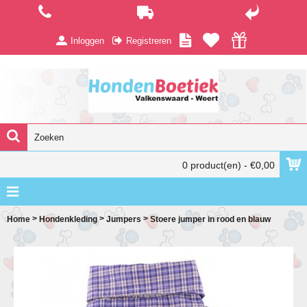
Inloggen
Registreren
0 product(en) - €0,00
>
>
>
Home
Hondenkleding
Jumpers
Stoere jumper in rood en blauw