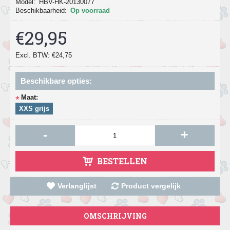
Model:
HBV-HK-20130077
Beschikbaarheid:
Op voorraad
€29,95
Excl. BTW: €24,75
Beschikbare opties:
Maat:
*
XXS grijs
-
+
BESTELLEN
Verlanglijst
Product vergelijk
OMSCHRIJVING