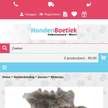
Inloggen
Registreren
0 product(en) - €0,00
>
>
>
Home
Hondenkleding
Jassen
Winterjas