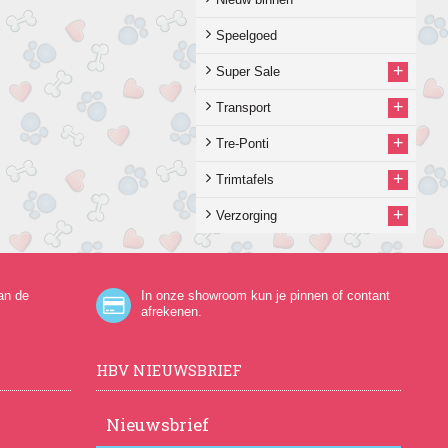
Speelgoed
+
Super Sale
+
Transport
+
Tre-Ponti
+
Trimtafels
+
Verzorging
an de
In onze showroom kun je pinnen of contant
afrekenen.
HBV NIEUWSBRIEF
Nieuwsbrief