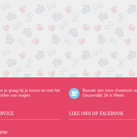
en je graag bij je keuze en met het
Bezoek dan onze showroom a
orden van vragen.
Geuzendijk 24
in Weert.
RVICE
LIKE ONS OP FACEBOOK
jstje