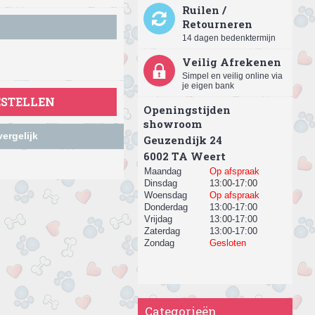
Ruilen /
Retourneren
14 dagen bedenktermijn
Veilig Afrekenen
Simpel en veilig online via
je eigen bank
ESTELLEN
Openingstijden
showroom
ergelijk
Geuzendijk 24
​6002 TA Weert
Maandag
Op afspraak
Dinsdag
13:00-17:00
Woensdag
Op afspraak
Donderdag
13:00-17:00
Vrijdag
13:00-17:00
Zaterdag
13:00-17:00
Zondag
Gesloten
Categorieën