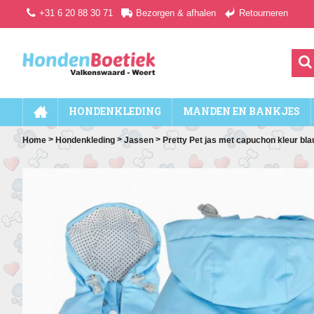
+31 6 20 88 30 71
Bezorgen & afhalen
Retourneren
HONDENKLEDING
MANDEN EN BANKJES
>
>
>
Home
Hondenkleding
Jassen
Pretty Pet jas met capuchon kleur bla