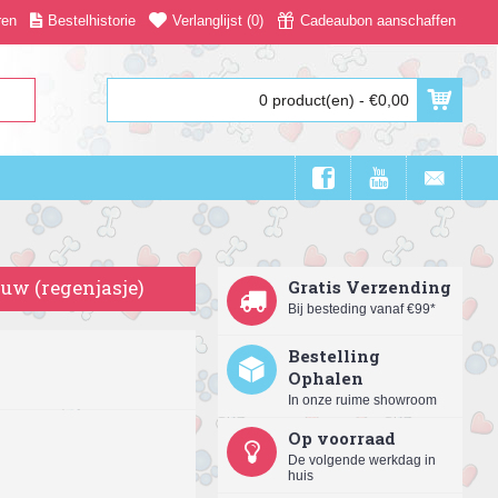
ren
Bestelhistorie
Verlanglijst (
0
)
Cadeaubon aanschaffen
0 product(en) - €0,00
auw (regenjasje)
Gratis Verzending
Bij besteding vanaf €99*
Bestelling
Ophalen
In onze ruime showroom
Op voorraad
De volgende werkdag in
huis