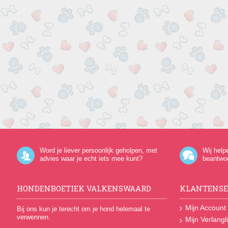
Word je liever persoonlijk geholpen, met
Wij help
advies waar je echt iets mee kunt?
beantwo
HONDENBOETIEK VALKENSWAARD
KLANTENSE
Mijn Account
Bij ons kun je terecht om je hond helemaal te
verwennen.
Mijn Verlangli