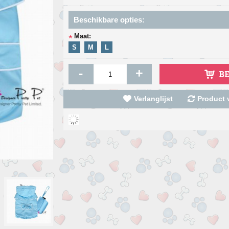
Beschikbare opties:
Maat:
*
S
M
L
-
+
B
Verlanglijst
Product v