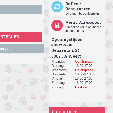
Ruilen /
Retourneren
14 dagen bedenktermijn
Veilig Afrekenen
Simpel en veilig online via
je eigen bank
ESTELLEN
Openingstijden
showroom
ergelijk
Geuzendijk 24
​6002 TA Weert
Maandag
Op afspraak
Dinsdag
13:00-17:00
Woensdag
Op afspraak
Donderdag
13:00-17:00
Vrijdag
13:00-17:00
Zaterdag
13:00-17:00
Zondag
Gesloten
Categorieën