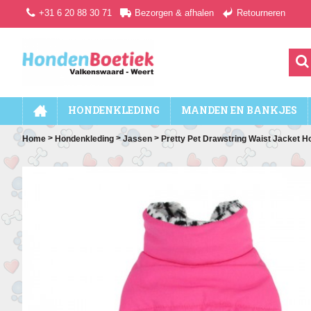
+31 6 20 88 30 71
Bezorgen & afhalen
Retourneren
HONDENKLEDING
MANDEN EN BANKJES
>
>
>
Home
Hondenkleding
Jassen
Pretty Pet Drawstring Waist Jacket Ho