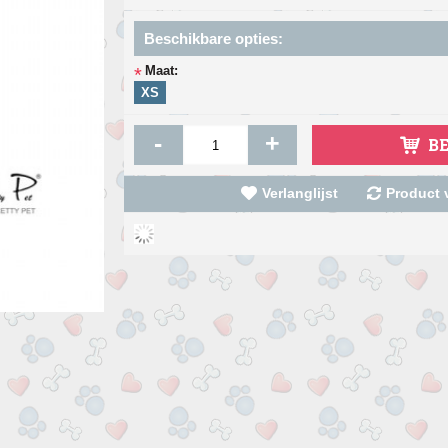
Beschikbare opties:
Maat:
*
XS
-
+
B
Verlanglijst
Product v