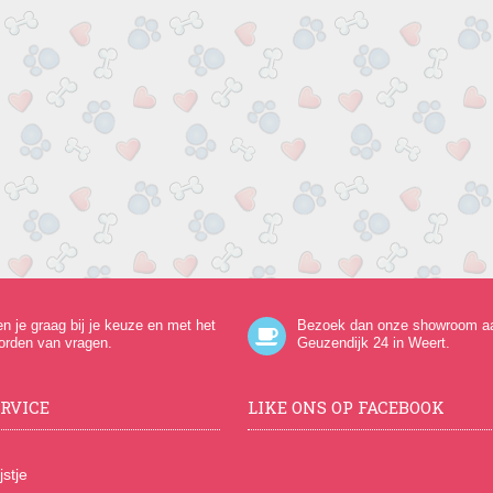
en je graag bij je keuze en met het
Bezoek dan onze showroom a
orden van vragen.
Geuzendijk 24
in Weert.
RVICE
LIKE ONS OP FACEBOOK
jstje