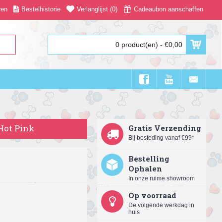
ren
Bestelhistorie
Verlanglijst (
0
)
Cadeaubon aanschaffen
0 product(en) - €0,00
Hot Pink
Gratis Verzending
Bij besteding vanaf €99*
Bestelling
Ophalen
In onze ruime showroom
Op voorraad
De volgende werkdag in
huis