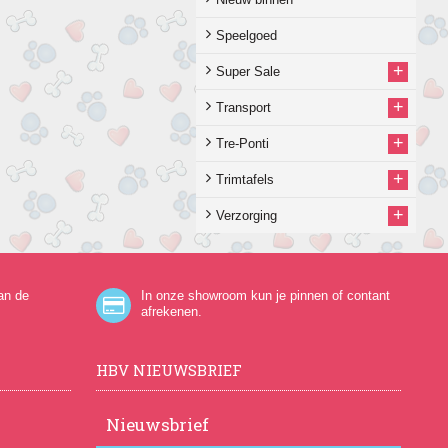
Speelgoed
+
Super Sale
+
Transport
+
Tre-Ponti
+
Trimtafels
+
Verzorging
an de
In onze showroom kun je pinnen of contant
afrekenen.
HBV NIEUWSBRIEF
Nieuwsbrief