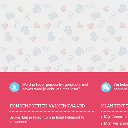
Word je liever persoonlijk geholpen, met
Wij help
advies waar je echt iets mee kunt?
beantwo
HONDENBOETIEK VALKENSWAARD
KLANTENSE
Mijn Account
Bij ons kun je terecht om je hond helemaal te
verwennen.
Mijn Verlangli