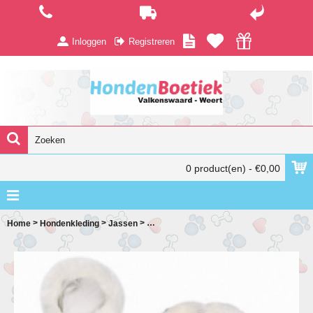
Inloggen
Registreren
0 product(en) - €0,00
>
>
>
Home
Hondenkleding
Jassen
Pretty pet jasje grijs-wit gestreept jasje-tr