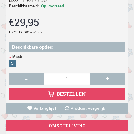
Model:
HBV-HK-0282
Beschikbaarheid:
Op voorraad
€29,95
Excl. BTW: €24,75
Beschikbare opties:
Maat:
*
S
-
+
BESTELLEN
Verlanglijst
Product vergelijk
OMSCHRIJVING