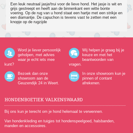
Een leuk neutraal jasje/trui voor de lieve hond. Het jasje is wit en
grijs gestreept en heeft aan de binnenkant een witte bonte
voering. Op de rug van u hond staat een hartje met een strikje en
een diamantje. De capuchon is tevens vast te zetten met een
knopje op de rugzijde
Word je liever persoonlijk
Wij helpen je graag bij je
geholpen, met advies
keuze en met het
waar je echt iets mee
beantwoorden van
kunt?
vragen.
Bezoek dan onze
In onze showroom kun je
showroom aan de
pinnen of contant
Geuzendijk 24
in Weert.
afrekenen.
HONDENBOETIEK VALKENSWAARD
Bij ons kun je terecht om je hond helemaal te verwennen.
Van hondenkleding en tuigjes tot hondenspeelgoed, halsbanden,
manden en accessoires.