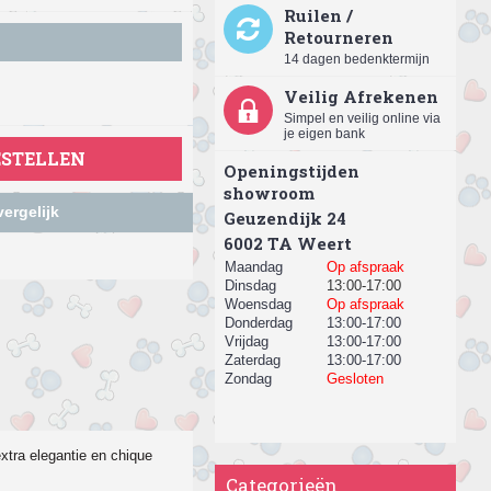
Ruilen /
Retourneren
14 dagen bedenktermijn
Veilig Afrekenen
Simpel en veilig online via
je eigen bank
ESTELLEN
Openingstijden
showroom
ergelijk
Geuzendijk 24
​6002 TA Weert
Maandag
Op afspraak
Dinsdag
13:00-17:00
Woensdag
Op afspraak
Donderdag
13:00-17:00
Vrijdag
13:00-17:00
Zaterdag
13:00-17:00
Zondag
Gesloten
xtra elegantie en chique
Categorieën