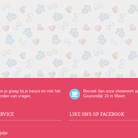
en je graag bij je keuze en met het
Bezoek dan onze showroom a
orden van vragen.
Geuzendijk 24
in Weert.
RVICE
LIKE ONS OP FACEBOOK
jstje