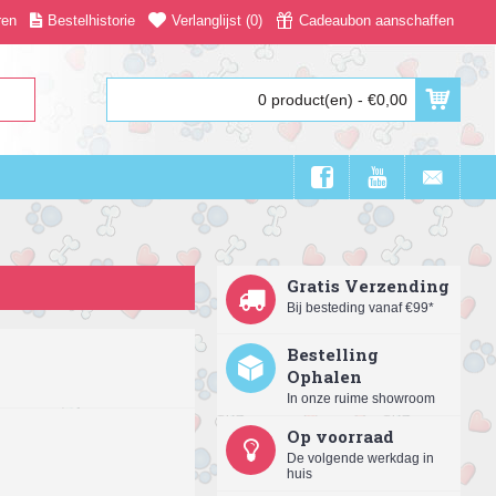
ren
Bestelhistorie
Verlanglijst (
0
)
Cadeaubon aanschaffen
0 product(en) - €0,00
Gratis Verzending
Bij besteding vanaf €99*
Bestelling
Ophalen
In onze ruime showroom
Op voorraad
De volgende werkdag in
huis