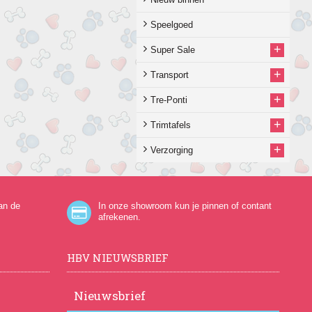
Speelgoed
+
Super Sale
+
Transport
+
Tre-Ponti
+
Trimtafels
+
Verzorging
an de
In onze showroom kun je pinnen of contant
afrekenen.
HBV NIEUWSBRIEF
Nieuwsbrief