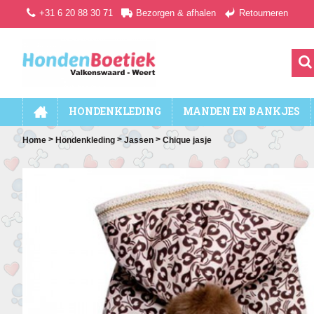
+31 6 20 88 30 71
Bezorgen & afhalen
Retourneren
HONDENKLEDING
MANDEN EN BANKJES
>
>
>
Home
Hondenkleding
Jassen
Chique jasje