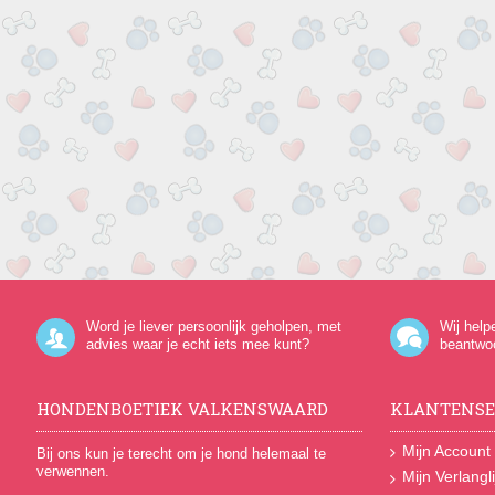
Word je liever persoonlijk geholpen, met
Wij help
advies waar je echt iets mee kunt?
beantwo
HONDENBOETIEK VALKENSWAARD
KLANTENSE
Mijn Account
Bij ons kun je terecht om je hond helemaal te
verwennen.
Mijn Verlangli