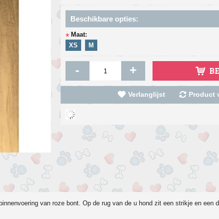
Beschikbare opties:
Maat:
*
XS
M
-
+
B
Verlanglijst
Product v
binnenvoering van roze bont. Op de rug van de u hond zit een strikje en een 