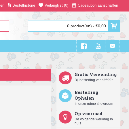
ren
Bestelhistorie
Verlanglijst (
0
)
Cadeaubon aanschaffen
0 product(en) - €0,00
Gratis Verzending
Bij besteding vanaf €99*
Bestelling
Ophalen
In onze ruime showroom
Op voorraad
De volgende werkdag in
huis