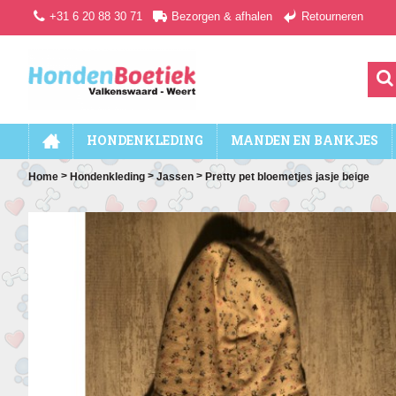
+31 6 20 88 30 71
Bezorgen & afhalen
Retourneren
HONDENKLEDING
MANDEN EN BANKJES
>
>
>
Home
Hondenkleding
Jassen
Pretty pet bloemetjes jasje beige