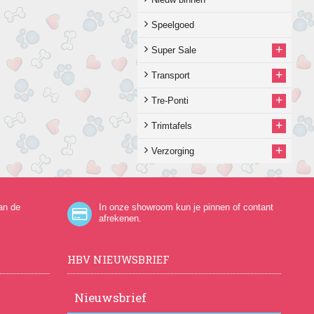
Speelgoed
+
Super Sale
+
Transport
+
Tre-Ponti
+
Trimtafels
+
Verzorging
an de
In onze showroom kun je pinnen of contant
afrekenen.
HBV NIEUWSBRIEF
Nieuwsbrief