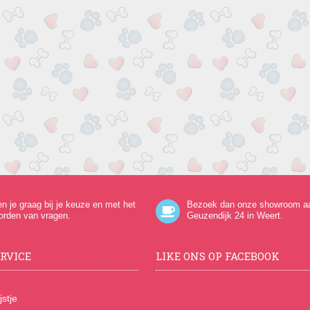
en je graag bij je keuze en met het
Bezoek dan onze showroom a
orden van vragen.
Geuzendijk 24
in Weert.
RVICE
LIKE ONS OP FACEBOOK
jstje