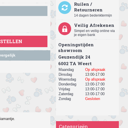
Ruilen /
Retourneren
14 dagen bedenktermijn
Veilig Afrekenen
Simpel en veilig online via
je eigen bank
ESTELLEN
Openingstijden
showroom
ergelijk
Geuzendijk 24
​6002 TA Weert
Maandag
Op afspraak
Dinsdag
13:00-17:00
Woensdag
Op afspraak
Donderdag
13:00-17:00
Vrijdag
13:00-17:00
Zaterdag
13:00-17:00
Zondag
Gesloten
diamantje.
Categorieën