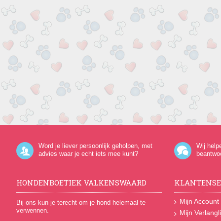
Word je liever persoonlijk geholpen, met
Wij help
advies waar je echt iets mee kunt?
beantwo
HONDENBOETIEK VALKENSWAARD
KLANTENSE
Mijn Account
Bij ons kun je terecht om je hond helemaal te
verwennen.
Mijn Verlangli