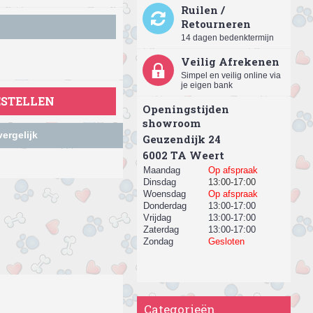
Ruilen /
Retourneren
14 dagen bedenktermijn
Veilig Afrekenen
Simpel en veilig online via
je eigen bank
ESTELLEN
Openingstijden
showroom
ergelijk
Geuzendijk 24
​6002 TA Weert
Maandag
Op afspraak
Dinsdag
13:00-17:00
Woensdag
Op afspraak
Donderdag
13:00-17:00
Vrijdag
13:00-17:00
Zaterdag
13:00-17:00
Zondag
Gesloten
Categorieën