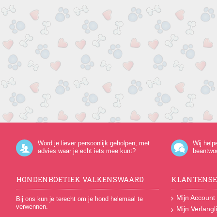
Word je liever persoonlijk geholpen, met
Wij help
advies waar je echt iets mee kunt?
beantwo
HONDENBOETIEK VALKENSWAARD
KLANTENSE
Mijn Account
Bij ons kun je terecht om je hond helemaal te
verwennen.
Mijn Verlangli