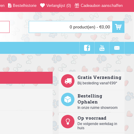
ren
Bestelhistorie
Verlanglijst (
0
)
Cadeaubon aanschaffen
0 product(en) - €0,00
Gratis Verzending
Bij besteding vanaf €99*
Bestelling
Ophalen
In onze ruime showroom
Op voorraad
De volgende werkdag in
huis