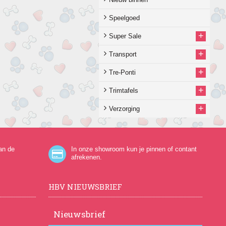
Speelgoed
+
Super Sale
+
Transport
+
Tre-Ponti
+
Trimtafels
+
Verzorging
an de
In onze showroom kun je pinnen of contant
afrekenen.
HBV NIEUWSBRIEF
Nieuwsbrief