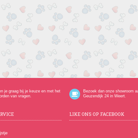
en je graag bij je keuze en met het
Bezoek dan onze showroom a
orden van vragen.
Geuzendijk 24
in Weert.
RVICE
LIKE ONS OP FACEBOOK
jstje