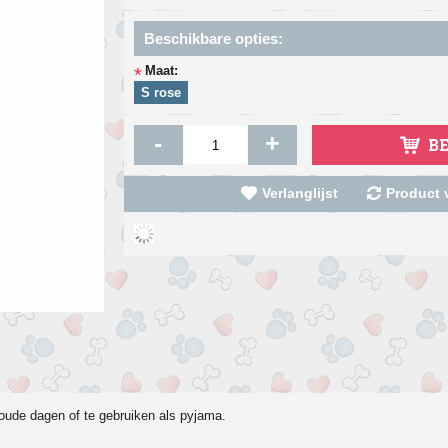
Beschikbare opties:
Maat:
*
S rose
-
+
B
Verlanglijst
Product v
koude dagen of te gebruiken als pyjama.