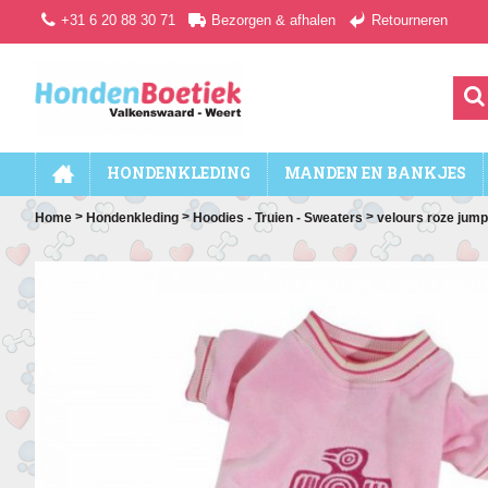
+31 6 20 88 30 71
Bezorgen & afhalen
Retourneren
HONDENKLEDING
MANDEN EN BANKJES
>
>
>
Home
Hondenkleding
Hoodies - Truien - Sweaters
velours roze jump