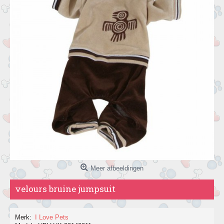
Meer afbeeldingen
velours bruine jumpsuit
Merk:
I Love Pets