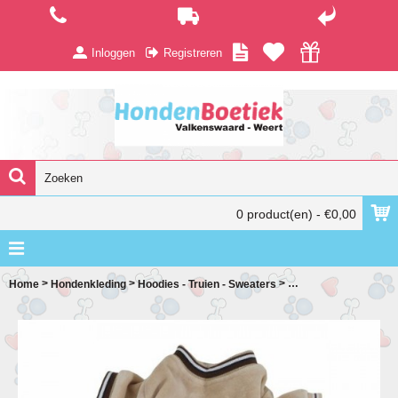
Inloggen
Registreren
0 product(en) - €0,00
>
>
>
Home
Hondenkleding
Hoodies - Truien - Sweaters
velours bruine jumpsu