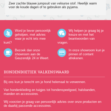
Zeer zachte blauwe jumpsuit van velourse stof. Heerlijk warm
voor de koude dagen of te gebruiken als pyjama.
Word je liever persoonlijk
Wij helpen je graag bij je
geholpen, met advies
keuze en met het
waar je echt iets mee
beantwoorden van
kunt?
vragen.
Bezoek dan onze
In onze showroom kun je
showroom aan de
pinnen of contant
Geuzendijk 24
in Weert.
afrekenen.
HONDENBOETIEK VALKENSWAARD
Bij ons kun je terecht om je hond helemaal te verwennen.
Van hondenkleding en tuigjes tot hondenspeelgoed, halsbanden,
manden en accessoires.
Wij voorzien je graag van persoonlijk advies over onze producten en
de daarbij passende accessoires.