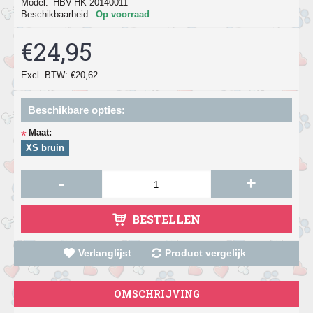
Model:
HBV-HK-20140011
Beschikbaarheid:
Op voorraad
€24,95
Excl. BTW: €20,62
Beschikbare opties:
Maat:
*
XS bruin
-
+
BESTELLEN
Verlanglijst
Product vergelijk
OMSCHRIJVING