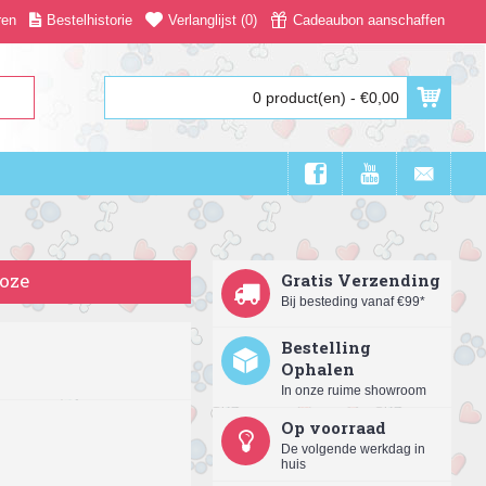
ren
Bestelhistorie
Verlanglijst (
0
)
Cadeaubon aanschaffen
0 product(en) - €0,00
roze
Gratis Verzending
Bij besteding vanaf €99*
Bestelling
Ophalen
In onze ruime showroom
Op voorraad
De volgende werkdag in
huis