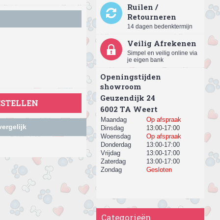
Ruilen /
Retourneren
14 dagen bedenktermijn
Veilig Afrekenen
Simpel en veilig online via
je eigen bank
Openingstijden
showroom
Geuzendijk 24
ESTELLEN
​6002 TA Weert
Maandag
Op afspraak
ergelijk
Dinsdag
13:00-17:00
Woensdag
Op afspraak
Donderdag
13:00-17:00
Vrijdag
13:00-17:00
Zaterdag
13:00-17:00
Zondag
Gesloten
Categorieën