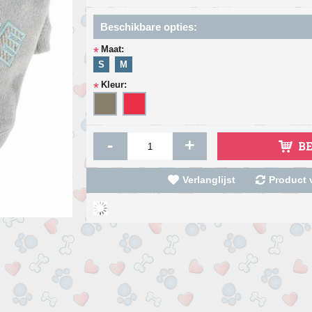
Beschikbare opties:
Maat:
*
S
M
Kleur:
*
-
+
B
Verlanglijst
Product v