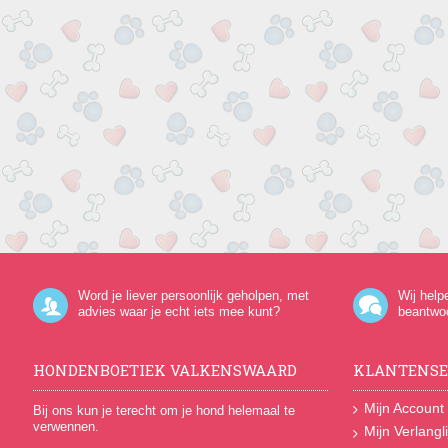
Word je liever persoonlijk geholpen, met
Wij help
advies waar je echt iets mee kunt?
beantwo
HONDENBOETIEK VALKENSWAARD
KLANTENSE
Mijn Account
Bij ons kun je terecht om je hond helemaal te
verwennen.
Mijn Verlangli