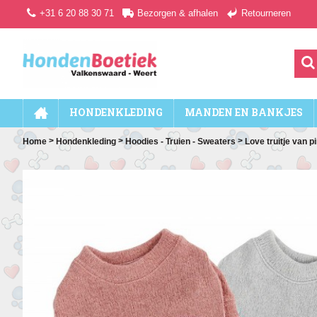
+31 6 20 88 30 71
Bezorgen & afhalen
Retourneren
HONDENKLEDING
MANDEN EN BANKJES
>
>
>
Home
Hondenkleding
Hoodies - Truien - Sweaters
Love truitje van p