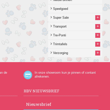
Speelgoed
+
Super Sale
+
Transport
+
Tre-Ponti
+
Trimtafels
+
Verzorging
an de
In onze showroom kun je pinnen of contant
afrekenen.
HBV NIEUWSBRIEF
Nieuwsbrief