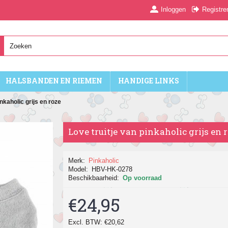
Inloggen
Registre
HALSBANDEN EN RIEMEN
HANDIGE LINKS
inkaholic grijs en roze
Love truitje van pinkaholic grijs en 
Merk:
Pinkaholic
Model:
HBV-HK-0278
Beschikbaarheid:
Op voorraad
€24,95
Excl. BTW: €20,62