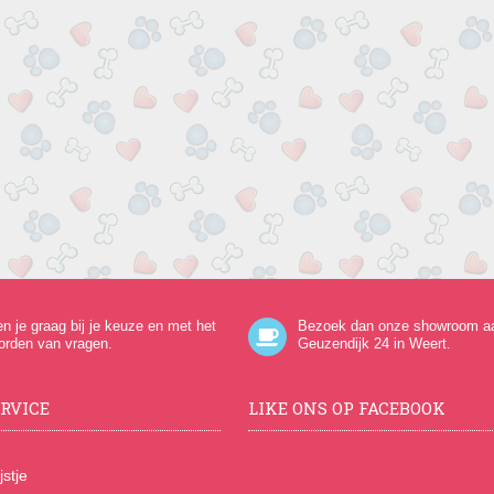
en je graag bij je keuze en met het
Bezoek dan onze showroom a
orden van vragen.
Geuzendijk 24
in Weert.
RVICE
LIKE ONS OP FACEBOOK
jstje