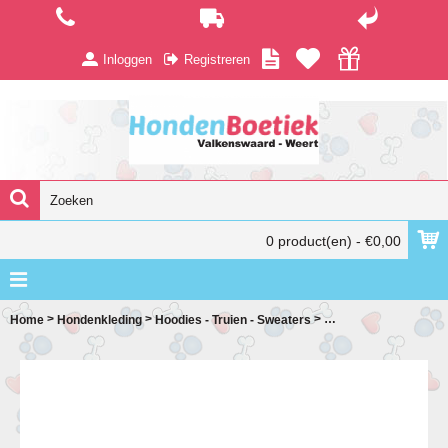
Inloggen
Registreren
0 product(en) - €0,00
>
>
>
Home
Hondenkleding
Hoodies - Truien - Sweaters
Wolters Noorse Pullov