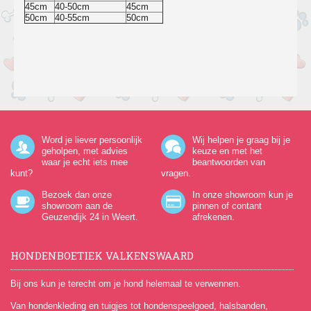
45cm
40-50cm
45cm
50cm
40-55cm
50cm
Word je liever persoonlijk
Wij helpen je graag bij je
geholpen, met advies
keuze en met het
waar je echt iets mee
beantwoorden van
kunt?
vragen.
Bezoek dan onze
In onze showroom kun je
showroom aan de
pinnen of contant
Geuzendijk 24
in Weert.
afrekenen.
HONDENBOETIEK VALKENSWAARD
Bij ons kun je terecht om je hond helemaal te verwennen.
Van hondenkleding en tuigjes tot hondenspeelgoed, halsbanden,