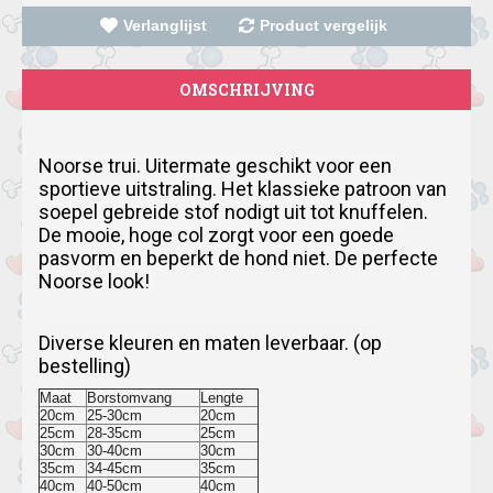
Verlanglijst
Product vergelijk
OMSCHRIJVING
Noorse trui.
Uitermate geschikt voor een 
sportieve uitstraling.
Het klassieke patroon van 
soepel gebreide stof nodigt uit tot knuffelen.
De mooie, hoge col zorgt voor een goede 
pasvorm en beperkt de hond niet.
De perfecte 
Noorse look!
Diverse kleuren en maten leverbaar. (op 
bestelling)
Maat
Borstomvang
Lengte
20cm
25-30cm
20cm
25cm
28-35cm
25cm
30cm
30-40cm
30cm
35cm
34-45cm
35cm
40cm
40-50cm
40cm