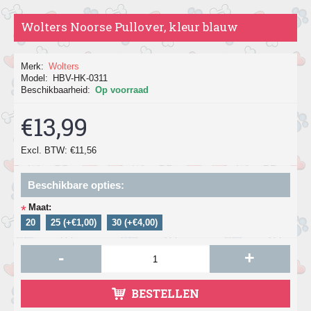
Wolters Noorse Pullover, kleur blauw
Merk:
Wolters
Model:
HBV-HK-0311
Beschikbaarheid:
Op voorraad
€13,99
Excl. BTW: €11,56
Beschikbare opties:
Maat:
*
20
25 (+€1,00)
30 (+€4,00)
-
+
BESTELLEN