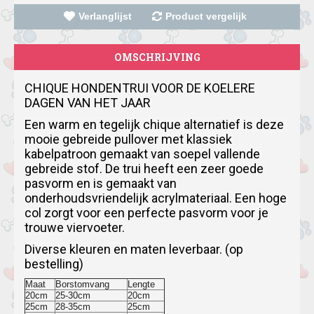
Verlanglijst
Product vergelijk
OMSCHRIJVING
CHIQUE HONDENTRUI VOOR DE KOELERE 
DAGEN VAN HET JAAR
Een warm en tegelijk chique alternatief is deze 
mooie gebreide pullover met klassiek 
kabelpatroon gemaakt van soepel vallende 
gebreide stof.
De trui heeft een zeer goede 
pasvorm en is gemaakt van 
onderhoudsvriendelijk acrylmateriaal.
Een hoge 
col zorgt voor een perfecte pasvorm voor je 
trouwe viervoeter.
Diverse kleuren en maten leverbaar. (op 
bestelling)
Maat
Borstomvang
Lengte
20cm
25-30cm
20cm
25cm
28-35cm
25cm