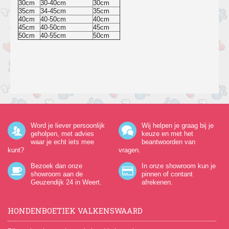
30cm
30-40cm
30cm
35cm
34-45cm
35cm
40cm
40-50cm
40cm
45cm
40-50cm
45cm
50cm
40-55cm
50cm
Word je liever persoonlijk
Wij helpen je graag bij je
geholpen, met advies
keuze en met het
waar je echt iets mee
beantwoorden van
kunt?
vragen.
Bezoek dan onze
In onze showroom kun je
showroom aan de
pinnen of contant
Geuzendijk 24
in Weert.
afrekenen.
HONDENBOETIEK VALKENSWAARD