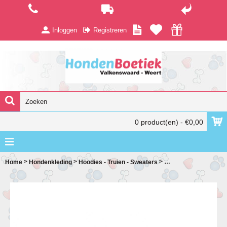
Inloggen
Registreren
0 product(en) - €0,00
>
>
>
Home
Hondenkleding
Hoodies - Truien - Sweaters
Wolters Pullover Cabl