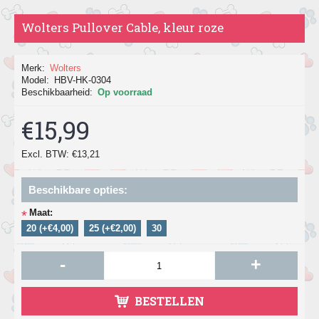
Wolters Pullover Cable, kleur roze
Merk:
Wolters
Model:
HBV-HK-0304
Beschikbaarheid:
Op voorraad
€15,99
Excl. BTW: €13,21
Beschikbare opties:
Maat:
*
20 (+€4,00)
25 (+€2,00)
30
-
+
BESTELLEN