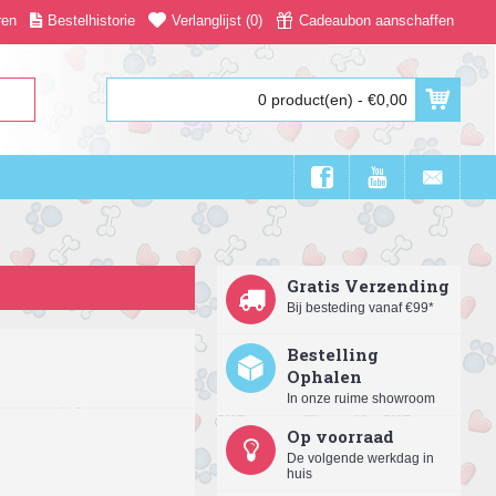
ren
Bestelhistorie
Verlanglijst (
0
)
Cadeaubon aanschaffen
0 product(en) - €0,00
Gratis Verzending
Bij besteding vanaf €99*
Bestelling
Ophalen
In onze ruime showroom
Op voorraad
De volgende werkdag in
huis