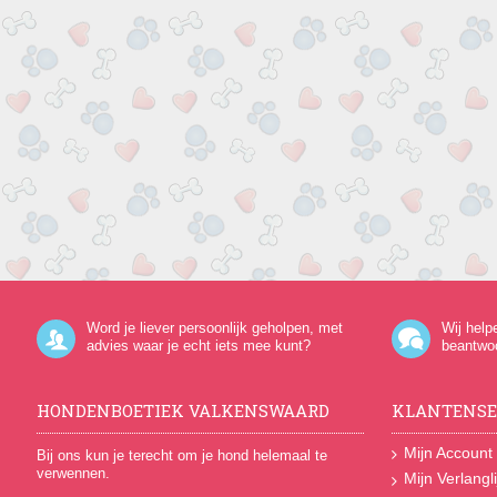
Word je liever persoonlijk geholpen, met
Wij help
advies waar je echt iets mee kunt?
beantwo
HONDENBOETIEK VALKENSWAARD
KLANTENSE
Mijn Account
Bij ons kun je terecht om je hond helemaal te
verwennen.
Mijn Verlangli