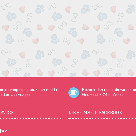
en je graag bij je keuze en met het
Bezoek dan onze showroom a
orden van vragen.
Geuzendijk 24
in Weert.
RVICE
LIKE ONS OP FACEBOOK
jstje