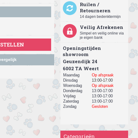
Ruilen /
Retourneren
14 dagen bedenktermijn
Veilig Afrekenen
Simpel en veilig online via
je eigen bank
ESTELLEN
Openingstijden
showroom
ergelijk
Geuzendijk 24
​6002 TA Weert
Maandag
Op afspraak
Dinsdag
13:00-17:00
Woensdag
Op afspraak
Donderdag
13:00-17:00
Vrijdag
13:00-17:00
Zaterdag
13:00-17:00
Zondag
Gesloten
Categorieën