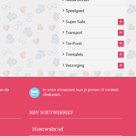
Speelgoed
+
Super Sale
+
Transport
+
Tre-Ponti
+
Trimtafels
+
Verzorging
an de
In onze showroom kun je pinnen of contant
afrekenen.
HBV NIEUWSBRIEF
Nieuwsbrief