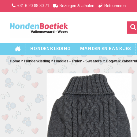
+31 6 20 88 30 71
Bezorgen & afhalen
Retourneren
HONDENKLEDING
MANDEN EN BANKJES
>
>
>
Home
Hondenkleding
Hoodies - Truien - Sweaters
Dogwalk kabeltrui,