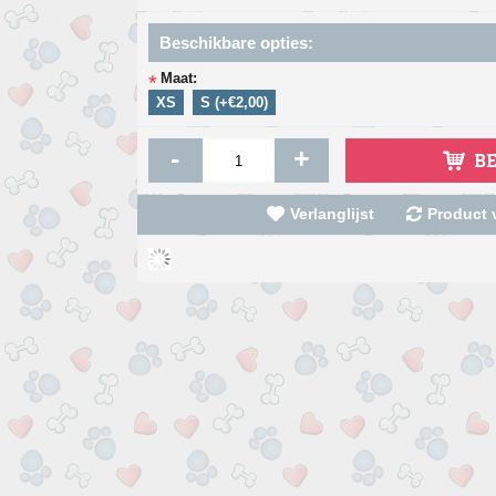
Beschikbare opties:
Maat:
*
XS
S (+€2,00)
-
+
B
Verlanglijst
Product v