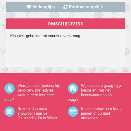
Verlanglijst
Product vergelijk
OMSCHRIJVING
Klassiek gebreide trui voorzien van kraag.
.
Word je liever persoonlijk
Wij helpen je graag bij je
geholpen, met advies
keuze en met het
waar je echt iets mee
beantwoorden van
kunt?
vragen.
Bezoek dan onze
In onze showroom kun je
showroom aan de
pinnen of contant
Geuzendijk 24
in Weert.
afrekenen.