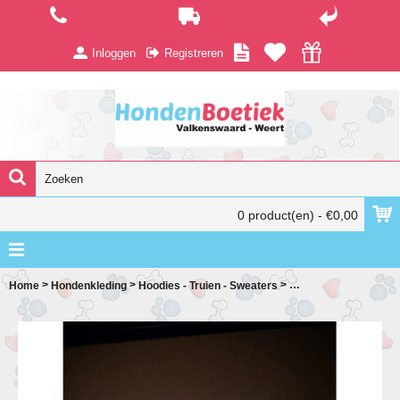
Inloggen
Registreren
0 product(en) - €0,00
>
>
>
Home
Hondenkleding
Hoodies - Truien - Sweaters
Classic Cable Sweater