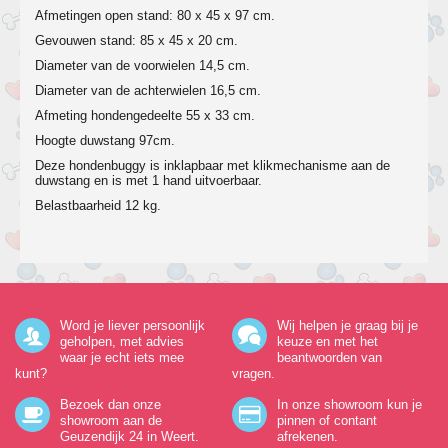
Afmetingen open stand: 80 x 45 x 97 cm.
Gevouwen stand: 85 x 45 x 20 cm.
Diameter van de voorwielen 14,5 cm.
Diameter van de achterwielen 16,5 cm.
Afmeting hondengedeelte 55 x 33 cm.
Hoogte duwstang 97cm.
Deze hondenbuggy is inklapbaar met klikmechanisme aan de
duwstang en is met 1 hand uitvoerbaar.
Belastbaarheid 12 kg.
Word je liever persoonlijk
Wij helpen je graag bij je
geholpen, met advies
keuze en met het
waar je echt iets mee
beantwoorden van
kunt?
vragen.
Bezoek dan onze
In onze showroom kun je
showroom aan de
pinnen of contant
Geuzendijk 24
in Weert.
afrekenen.