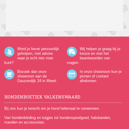
Word je liever persoonlijk
Wij helpen je graag bij je
geholpen, met advies
keuze en met het
waar je echt iets mee
beantwoorden van
kunt?
vragen.
Bezoek dan onze
In onze showroom kun je
showroom aan de
pinnen of contant
Geuzendijk 24
in Weert.
afrekenen.
HONDENBOETIEK VALKENSWAARD
Bij ons kun je terecht om je hond helemaal te verwennen.
Van hondenkleding en tuigjes tot hondenspeelgoed, halsbanden,
manden en accessoires.