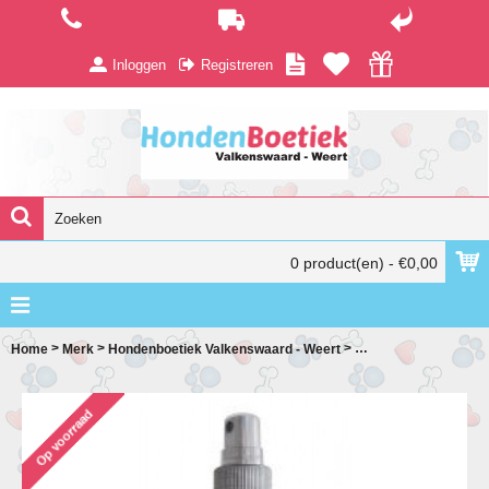
Inloggen
Registreren
0 product(en) - €0,00
>
>
>
Home
Merk
Hondenboetiek Valkenswaard - Weert
Dog's Stuff Raspberr