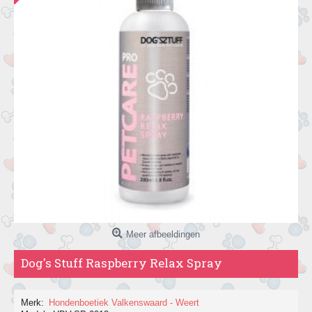
Meer afbeeldingen
Dog's Stuff Raspberry Relax Spray
Merk:
Hondenboetiek Valkenswaard - Weert