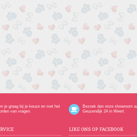
en je graag bij je keuze en met het
Bezoek dan onze showroom a
orden van vragen.
Geuzendijk 24
in Weert.
RVICE
LIKE ONS OP FACEBOOK