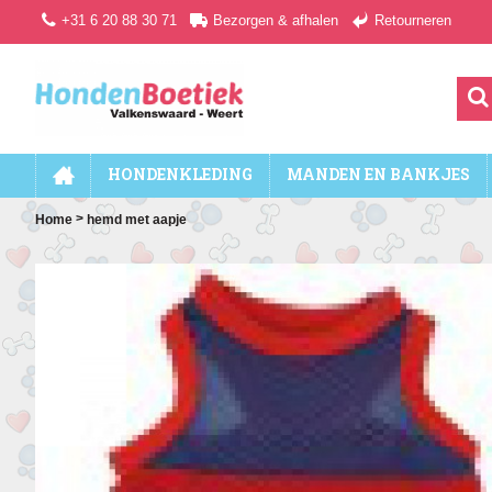
+31 6 20 88 30 71
Bezorgen & afhalen
Retourneren
HONDENKLEDING
MANDEN EN BANKJES
>
Home
hemd met aapje