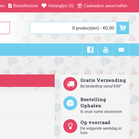
ren
Bestelhistorie
Verlanglijst (
0
)
Cadeaubon aanschaffen
0 product(en) - €0,00
Gratis Verzending
Bij besteding vanaf €99*
Bestelling
Ophalen
In onze ruime showroom
Op voorraad
De volgende werkdag in
huis