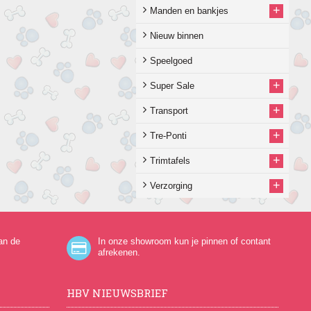
+
Manden en bankjes
Nieuw binnen
Speelgoed
+
Super Sale
+
Transport
+
Tre-Ponti
+
Trimtafels
+
Verzorging
an de
In onze showroom kun je pinnen of contant
afrekenen.
HBV NIEUWSBRIEF