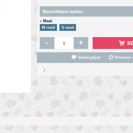
Beschikbare opties:
Maat:
*
M rood
S rood
-
+
B
Verlanglijst
Product v