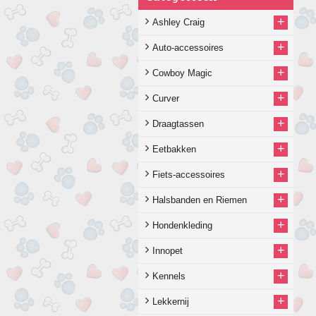
+
Ashley Craig
+
Auto-accessoires
+
Cowboy Magic
+
Curver
+
Draagtassen
+
Eetbakken
+
Fiets-accessoires
+
Halsbanden en Riemen
+
Hondenkleding
+
Innopet
+
Kennels
+
Lekkernij