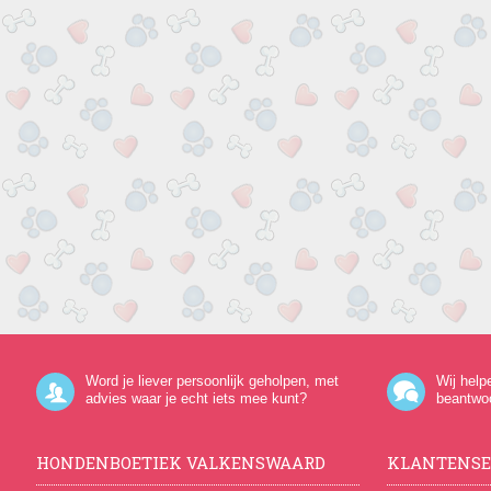
Word je liever persoonlijk geholpen, met
Wij help
advies waar je echt iets mee kunt?
beantwo
HONDENBOETIEK VALKENSWAARD
KLANTENSE