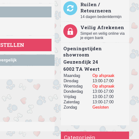
Ruilen /
Retourneren
14 dagen bedenktermijn
Veilig Afrekenen
Simpel en veilig online via
je eigen bank
ESTELLEN
Openingstijden
showroom
ergelijk
Geuzendijk 24
​6002 TA Weert
Maandag
Op afspraak
Dinsdag
13:00-17:00
Woensdag
Op afspraak
Donderdag
13:00-17:00
Vrijdag
13:00-17:00
Zaterdag
13:00-17:00
Zondag
Gesloten
Categorieën