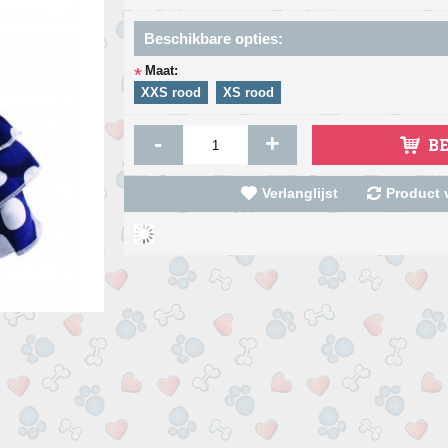
Beschikbare opties:
Maat:
*
XXS rood
XS rood
-
+
B
Verlanglijst
Product v