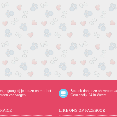
en je graag bij je keuze en met het
Bezoek dan onze showroom a
orden van vragen.
Geuzendijk 24
in Weert.
RVICE
LIKE ONS OP FACEBOOK