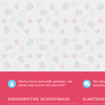
Word je liever persoonlijk geholpen, met
Wij help
advies waar je echt iets mee kunt?
beantwo
HONDENBOETIEK VALKENSWAARD
KLANTENSE