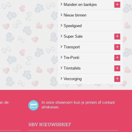
+
Manden en bankjes
Nieuw binnen
Speelgoed
+
Super Sale
+
Transport
+
Tre-Ponti
+
Trimtafels
+
Verzorging
an de
In onze showroom kun je pinnen of contant
afrekenen.
HBV NIEUWSBRIEF