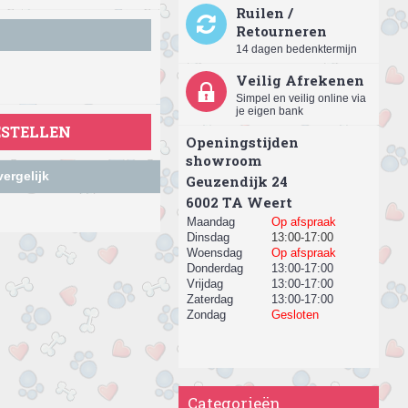
Ruilen /
Retourneren
14 dagen bedenktermijn
Veilig Afrekenen
Simpel en veilig online via
je eigen bank
ESTELLEN
Openingstijden
showroom
ergelijk
Geuzendijk 24
​6002 TA Weert
Maandag
Op afspraak
Dinsdag
13:00-17:00
Woensdag
Op afspraak
Donderdag
13:00-17:00
Vrijdag
13:00-17:00
Zaterdag
13:00-17:00
Zondag
Gesloten
Categorieën