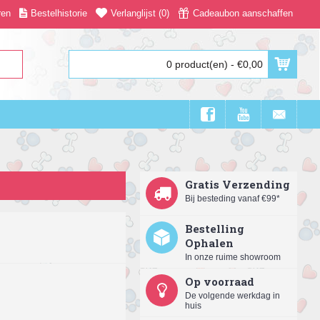
ren
Bestelhistorie
Verlanglijst (
0
)
Cadeaubon aanschaffen
0 product(en) - €0,00
Gratis Verzending
Bij besteding vanaf €99*
Bestelling
Ophalen
In onze ruime showroom
Op voorraad
De volgende werkdag in
huis