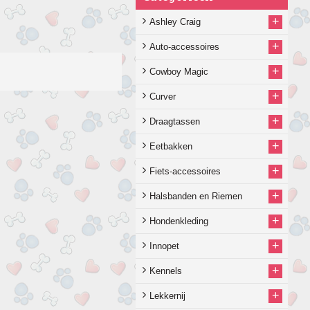
+
Ashley Craig
+
Auto-accessoires
+
Cowboy Magic
+
Curver
+
Draagtassen
+
Eetbakken
+
Fiets-accessoires
+
Halsbanden en Riemen
+
Hondenkleding
+
Innopet
+
Kennels
+
Lekkernij