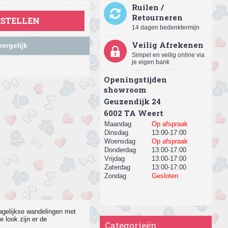
Ruilen /
Retourneren
ESTELLEN
14 dagen bedenktermijn
Veilig Afrekenen
ergelijk
Simpel en veilig online via
je eigen bank
Openingstijden
showroom
Geuzendijk 24
​6002 TA Weert
Maandag
Op afspraak
Dinsdag
13:00-17:00
Woensdag
Op afspraak
Donderdag
13:00-17:00
Vrijdag
13:00-17:00
Zaterdag
13:00-17:00
Zondag
Gesloten
dagelijkse wandelingen met
 look zijn er de
Categorieën