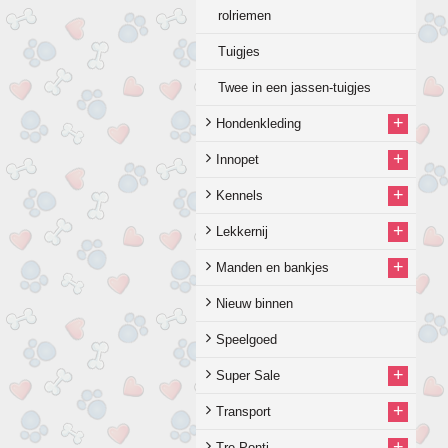
rolriemen
Tuigjes
Twee in een jassen-tuigjes
+
Hondenkleding
+
Innopet
+
Kennels
+
Lekkernij
+
Manden en bankjes
Nieuw binnen
Speelgoed
+
Super Sale
+
Transport
+
Tre-Ponti