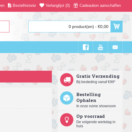
ren
Bestelhistorie
Verlanglijst (
0
)
Cadeaubon aanschaffen
0 product(en) - €0,00
Gratis Verzending
Bij besteding vanaf €99*
Bestelling
Ophalen
In onze ruime showroom
Op voorraad
De volgende werkdag in
huis