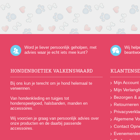
Word je liever persoonlijk geholpen, met
Wij help
advies waar je echt iets mee kunt?
beantwo
HONDENBOETIEK VALKENSWAARD
KLANTENSE
Mijn Account
Bij ons kun je terecht om je hond helemaal te
verwennen.
Mijn Verlangli
Bezorgen & a
Van hondenkleding en tuigjes tot
hondenspeelgoed, halsbanden, manden en
Retourneren
accessoires.
Privacyverkla
Wij voorzien je graag van persoonlijk advies over
Algemene Vo
onze producten en de daarbij passende
Contact Op
accessoires.
Evenemente