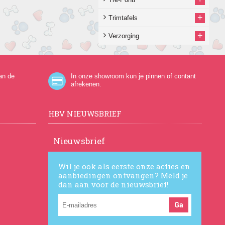
+
Trimtafels
+
Verzorging
an de
In onze showroom kun je pinnen of contant
afrekenen.
HBV NIEUWSBRIEF
Nieuwsbrief
Wil je ook als eerste onze acties en
aanbiedingen ontvangen? Meld je
dan aan voor de nieuwsbrief!
Ga