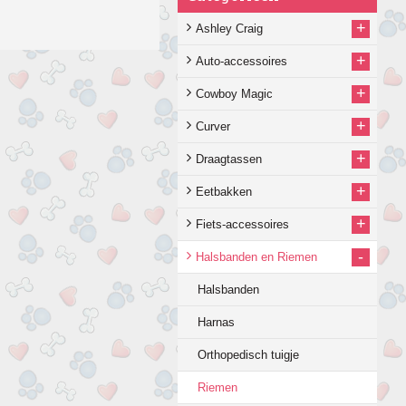
+
Ashley Craig
+
Auto-accessoires
+
Cowboy Magic
+
Curver
+
Draagtassen
+
Eetbakken
+
Fiets-accessoires
-
Halsbanden en Riemen
Halsbanden
Harnas
Orthopedisch tuigje
Riemen