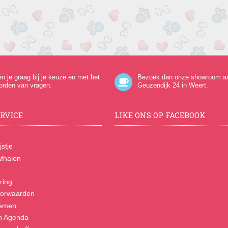
en je graag bij je keuze en met het
Bezoek dan onze showroom a
orden van vragen.
Geuzendijk 24
in Weert.
RVICE
LIKE ONS OP FACEBOOK
jstje
fhalen
ring
orwaarden
nemen
n Agenda