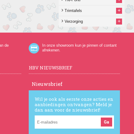
+
Trimtafels
+
Verzorging
an de
In onze showroom kun je pinnen of contant
afrekenen.
HBV NIEUWSBRIEF
Nieuwsbrief
Wil je ook als eerste onze acties en
aanbiedingen ontvangen? Meld je
dan aan voor de nieuwsbrief!
Ga