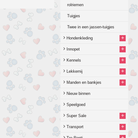
rolriemen
Tuigjes
Twee in een jassen-tuigjes
+
Hondenkleding
+
Innopet
+
Kennels
+
Lekkernij
+
Manden en bankjes
Nieuw binnen
Speelgoed
+
Super Sale
+
Transport
+
Tre-Ponti