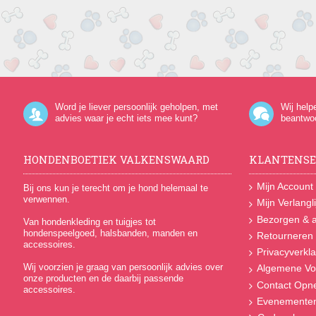
Word je liever persoonlijk geholpen, met
Wij help
advies waar je echt iets mee kunt?
beantwo
HONDENBOETIEK VALKENSWAARD
KLANTENSE
Mijn Account
Bij ons kun je terecht om je hond helemaal te
verwennen.
Mijn Verlangli
Bezorgen & a
Van hondenkleding en tuigjes tot
hondenspeelgoed, halsbanden, manden en
Retourneren
accessoires.
Privacyverkla
Wij voorzien je graag van persoonlijk advies over
Algemene Vo
onze producten en de daarbij passende
Contact Op
accessoires.
Evenemente