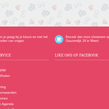
en je graag bij je keuze en met het
Bezoek dan onze showroom a
orden van vragen.
Geuzendijk 24
in Weert.
RVICE
LIKE ONS OP FACEBOOK
jstje
fhalen
ring
orwaarden
nemen
n Agenda