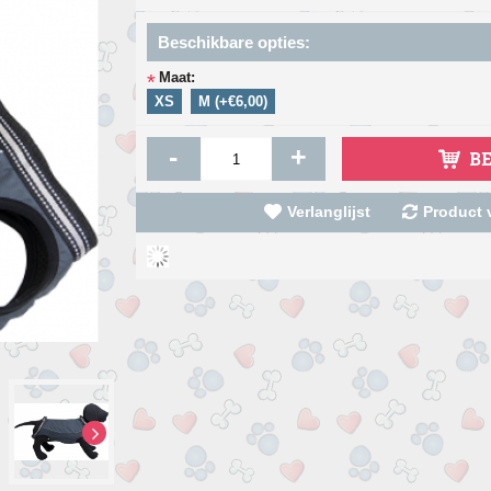
Beschikbare opties:
Maat:
*
XS
M (+€6,00)
-
+
B
Verlanglijst
Product v