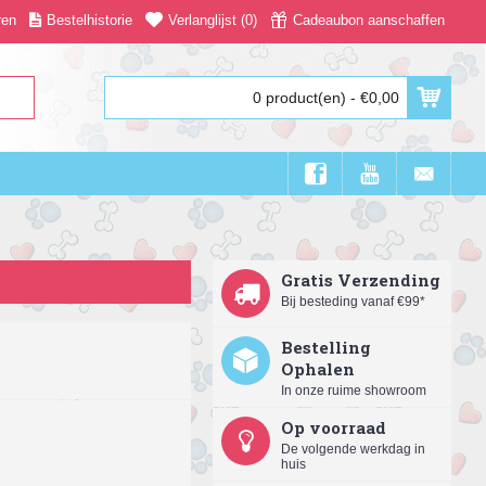
ren
Bestelhistorie
Verlanglijst (
0
)
Cadeaubon aanschaffen
0 product(en) - €0,00
Gratis Verzending
Bij besteding vanaf €99*
Bestelling
Ophalen
In onze ruime showroom
Op voorraad
De volgende werkdag in
huis