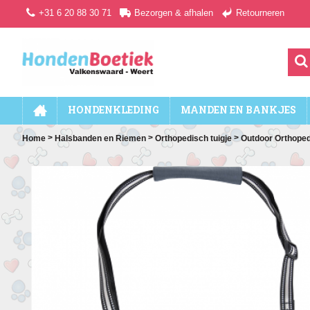
+31 6 20 88 30 71
Bezorgen & afhalen
Retourneren
HONDENKLEDING
MANDEN EN BANKJES
>
>
>
Home
Halsbanden en Riemen
Orthopedisch tuigje
Outdoor Orthoped