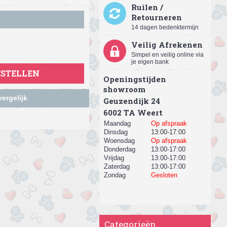
Ruilen /
Retourneren
14 dagen bedenktermijn
Veilig Afrekenen
Simpel en veilig online via
je eigen bank
ESTELLEN
Openingstijden
showroom
ergelijk
Geuzendijk 24
​6002 TA Weert
Maandag
Op afspraak
Dinsdag
13:00-17:00
Woensdag
Op afspraak
Donderdag
13:00-17:00
Vrijdag
13:00-17:00
Zaterdag
13:00-17:00
Zondag
Gesloten
Categorieën