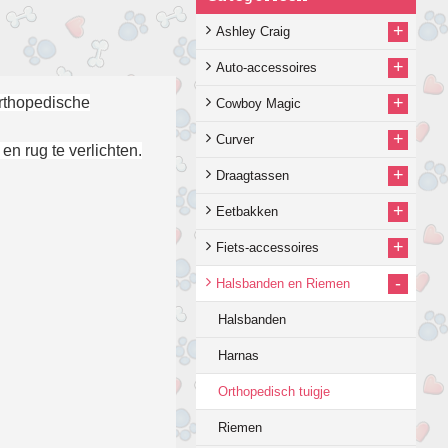
+
Ashley Craig
+
Auto-accessoires
+
rthopedische
Cowboy Magic
+
Curver
n rug te verlichten.
+
Draagtassen
+
Eetbakken
+
Fiets-accessoires
-
Halsbanden en Riemen
Halsbanden
Harnas
Orthopedisch tuigje
Riemen