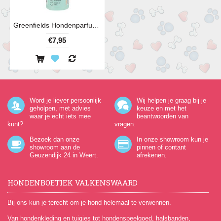
Greenfields Hondenparfum Fresh 75 ml
€7,95
Word je liever persoonlijk
Wij helpen je graag bij je
geholpen, met advies
keuze en met het
waar je echt iets mee
beantwoorden van
kunt?
vragen.
Bezoek dan onze
In onze showroom kun je
showroom aan de
pinnen of contant
Geuzendijk 24
in Weert.
afrekenen.
HONDENBOETIEK VALKENSWAARD
Bij ons kun je terecht om je hond helemaal te verwennen.
Van hondenkleding en tuigjes tot hondenspeelgoed, halsbanden,