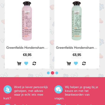
Greenfields Hondenshampoo Curly Coat 250 ml
Greenfields Hondenshampoo Colourful Coat 250 ml
€8,95
€8,95
Word je liever persoonlijk
Wij helpen je graag bij je
geholpen, met advies
keuze en met het
waar je echt iets mee
beantwoorden van
kunt?
vragen.