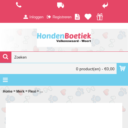
Inloggen
Registreren
0 product(en) - €0,00
>
>
>
Home
Merk
Flexi
Flexi Vario - hondenriem - koord - M - 5 meter - Turquoi