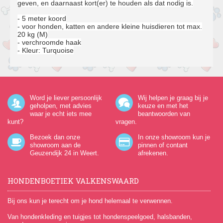
geven, en daarnaast kort(er) te houden als dat nodig is.
- 5 meter koord
- voor honden, katten en andere
kleine huisdieren tot max.
20 kg (M)
- verchroomde haak
- Kleur: Turquoise
Word je liever persoonlijk
Wij helpen je graag bij je
geholpen, met advies
keuze en met het
waar je echt iets mee
beantwoorden van
kunt?
vragen.
Bezoek dan onze
In onze showroom kun je
showroom aan de
pinnen of contant
Geuzendijk 24
in Weert.
afrekenen.
HONDENBOETIEK VALKENSWAARD
Bij ons kun je terecht om je hond helemaal te verwennen.
Van hondenkleding en tuigjes tot hondenspeelgoed, halsbanden,