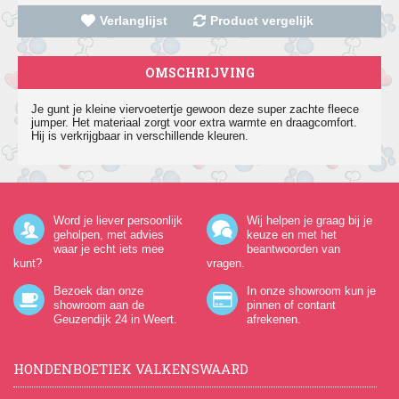
Verlanglijst
Product vergelijk
OMSCHRIJVING
Je gunt je kleine viervoetertje gewoon deze super zachte fleece
jumper. Het materiaal zorgt voor extra warmte en draagcomfort.
Hij is verkrijgbaar in verschillende kleuren.
Word je liever persoonlijk
Wij helpen je graag bij je
geholpen, met advies
keuze en met het
waar je echt iets mee
beantwoorden van
kunt?
vragen.
Bezoek dan onze
In onze showroom kun je
showroom aan de
pinnen of contant
Geuzendijk 24
in Weert.
afrekenen.
HONDENBOETIEK VALKENSWAARD