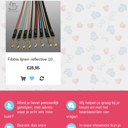
Fibbia lijnen reflective 100 cm diverse kleuren
€28,95
Word je liever persoonlijk
Wij helpen je graag bij je
geholpen, met advies
keuze en met het
waar je echt iets mee
beantwoorden van
kunt?
vragen.
Bezoek dan onze
In onze showroom kun je