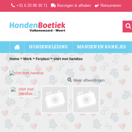
+31 6 20 88 30 71
Bezorgen & afhalen
Retourneren
HONDENKLEDING
MANDEN EN BANKJES
>
>
>
Home
Merk
Ferplast
shirt met handtas
Meer afbeeldingen