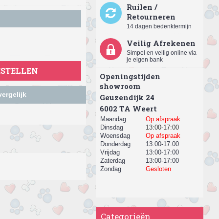
Ruilen /
Retourneren
14 dagen bedenktermijn
Veilig Afrekenen
Simpel en veilig online via
je eigen bank
ESTELLEN
Openingstijden
showroom
ergelijk
Geuzendijk 24
​6002 TA Weert
Maandag
Op afspraak
Dinsdag
13:00-17:00
Woensdag
Op afspraak
Donderdag
13:00-17:00
Vrijdag
13:00-17:00
Zaterdag
13:00-17:00
Zondag
Gesloten
Categorieën