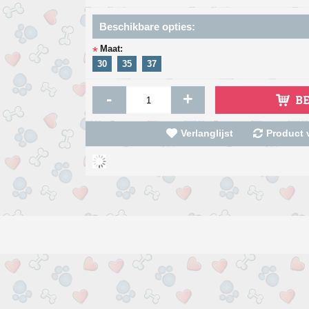
Beschikbare opties:
Maat:
*
30
35
37
-
+
B
Verlanglijst
Product v