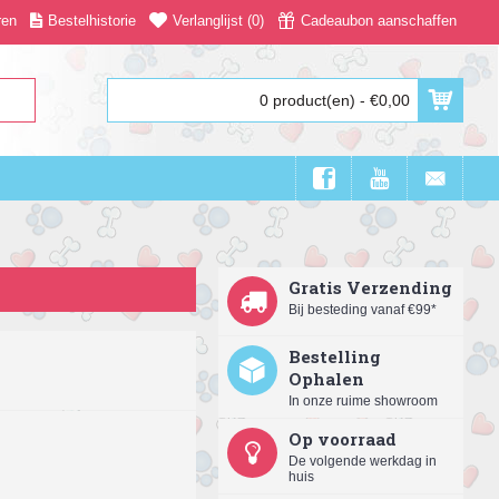
ren
Bestelhistorie
Verlanglijst (
0
)
Cadeaubon aanschaffen
0 product(en) - €0,00
Gratis Verzending
Bij besteding vanaf €99*
Bestelling
Ophalen
In onze ruime showroom
Op voorraad
De volgende werkdag in
huis