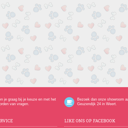
en je graag bij je keuze en met het
Bezoek dan onze showroom a
orden van vragen.
Geuzendijk 24
in Weert.
RVICE
LIKE ONS OP FACEBOOK