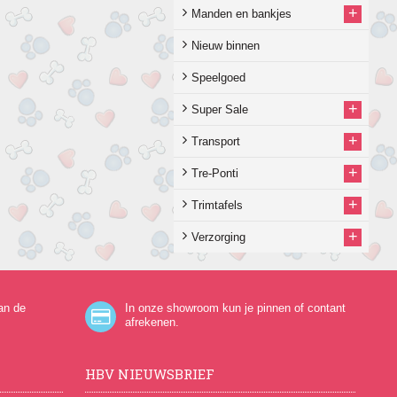
+
Manden en bankjes
Nieuw binnen
Speelgoed
+
Super Sale
+
Transport
+
Tre-Ponti
+
Trimtafels
+
Verzorging
an de
In onze showroom kun je pinnen of contant
afrekenen.
HBV NIEUWSBRIEF