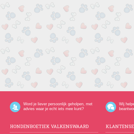
Word je liever persoonlijk geholpen, met
Wij help
advies waar je echt iets mee kunt?
beantwo
HONDENBOETIEK VALKENSWAARD
KLANTENSE