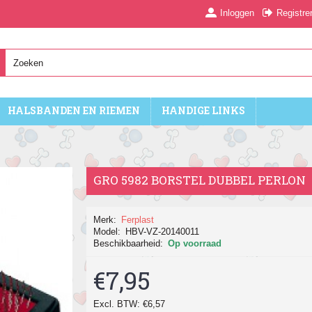
Inloggen
Registre
HALSBANDEN EN RIEMEN
HANDIGE LINKS
GRO 5982 BORSTEL DUBBEL PERLON
Merk:
Ferplast
Model:
HBV-VZ-20140011
Beschikbaarheid:
Op voorraad
€7,95
Excl. BTW: €6,57