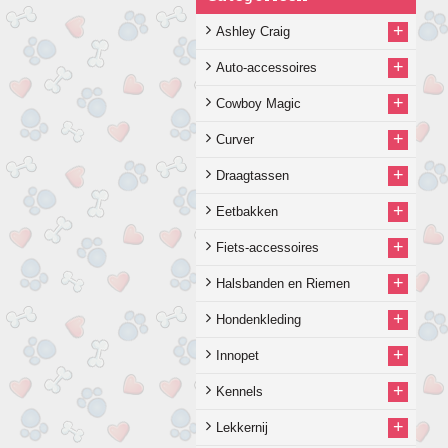
+
Ashley Craig
+
Auto-accessoires
+
Cowboy Magic
+
Curver
+
Draagtassen
+
Eetbakken
+
Fiets-accessoires
+
Halsbanden en Riemen
+
Hondenkleding
+
Innopet
+
Kennels
+
Lekkernij