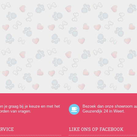
en je graag bij je keuze en met het
Bezoek dan onze showroom a
orden van vragen.
Geuzendijk 24
in Weert.
RVICE
LIKE ONS OP FACEBOOK