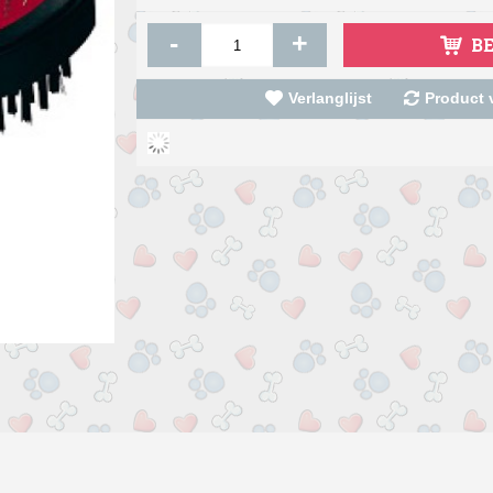
-
+
B
Verlanglijst
Product v