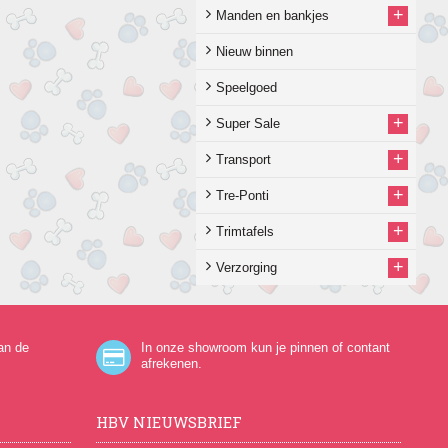
+
Manden en bankjes
Nieuw binnen
Speelgoed
+
Super Sale
+
Transport
+
Tre-Ponti
+
Trimtafels
+
Verzorging
an de
In onze showroom kun je pinnen of contant
afrekenen.
HBV NIEUWSBRIEF