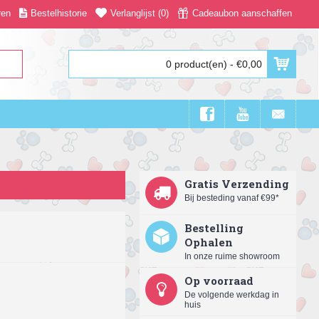
ren
Bestelhistorie
Verlanglijst (
0
)
Cadeaubon aanschaffen
0 product(en) - €0,00
Gratis Verzending
Bij besteding vanaf €99*
Bestelling
Ophalen
In onze ruime showroom
Op voorraad
De volgende werkdag in
huis