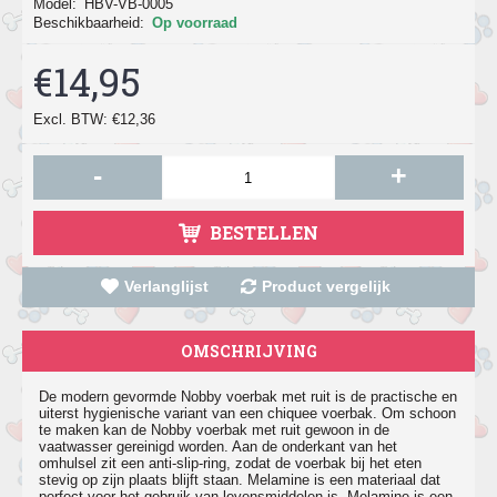
Model:
HBV-VB-0005
Beschikbaarheid:
Op voorraad
€14,95
Excl. BTW: €12,36
-
+
BESTELLEN
Verlanglijst
Product vergelijk
OMSCHRIJVING
De modern gevormde Nobby voerbak met ruit is de practische en
uiterst hygienische variant van een chiquee voerbak. Om schoon
te maken kan de Nobby voerbak met ruit gewoon in de
vaatwasser gereinigd worden. Aan de onderkant van het
omhulsel zit een anti-slip-ring, zodat de voerbak bij het eten
stevig op zijn plaats blijft staan. Melamine is een materiaal dat
perfect voor het gebruik van levensmiddelen is. Melamine is een