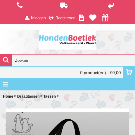
Inloggen
Registreren
0 product(en) - €0,00
>
>
>
Home
Draagtassen
Tassen
Draagtas hond Mesh Fluore groen (made by