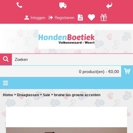
Inloggen
Registreren
0 product(en) - €0,00
>
>
>
Home
Draagtassen
Sale
bruine tas groene accenten