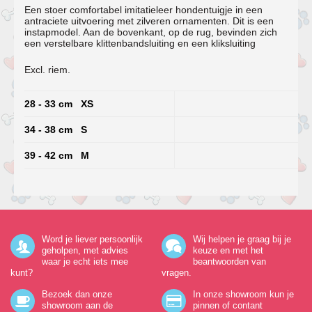
Een stoer comfortabel imitatieleer hondentuigje in een
antraciete uitvoering met zilveren ornamenten. Dit is een
instapmodel. Aan de bovenkant, op de rug, bevinden zich
een verstelbare klittenbandsluiting en een kliksluiting
Excl. riem.
28 - 33 cm XS
34 - 38 cm S
39 - 42 cm M
Word je liever persoonlijk
Wij helpen je graag bij je
geholpen, met advies
keuze en met het
waar je echt iets mee
beantwoorden van
kunt?
vragen.
Bezoek dan onze
In onze showroom kun je
showroom aan de
pinnen of contant