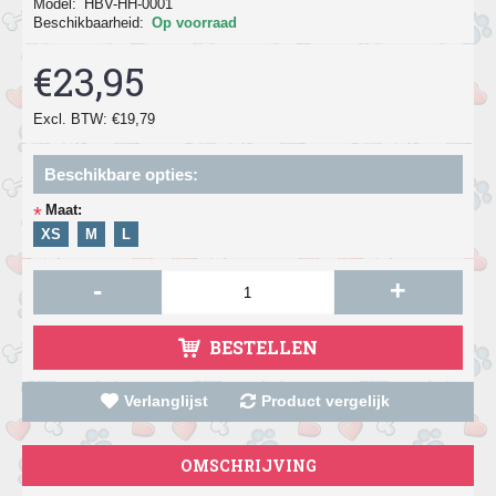
Model:
HBV-HH-0001
Beschikbaarheid:
Op voorraad
€23,95
Excl. BTW: €19,79
Beschikbare opties:
Maat:
*
XS
M
L
-
+
BESTELLEN
Verlanglijst
Product vergelijk
OMSCHRIJVING