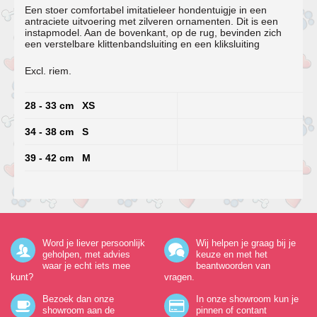
Een stoer comfortabel imitatieleer hondentuigje in een
antraciete uitvoering met zilveren ornamenten. Dit is een
instapmodel. Aan de bovenkant, op de rug, bevinden zich
een verstelbare klittenbandsluiting en een kliksluiting
Excl. riem.
28 - 33 cm XS
34 - 38 cm S
39 - 42 cm M
Word je liever persoonlijk
Wij helpen je graag bij je
geholpen, met advies
keuze en met het
waar je echt iets mee
beantwoorden van
kunt?
vragen.
Bezoek dan onze
In onze showroom kun je
showroom aan de
pinnen of contant