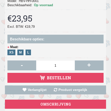
Model:
HBV-HH-0001
Beschikbaarheid:
Op voorraad
€23,95
Excl. BTW: €19,79
Beschikbare opties:
Maat:
*
XS
M
L
-
+
BESTELLEN
Verlanglijst
Product vergelijk
OMSCHRIJVING