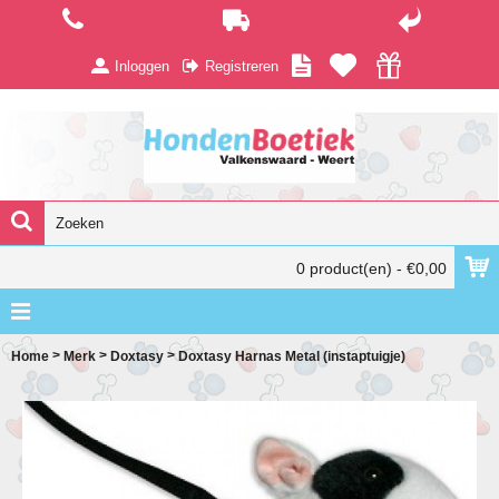
Inloggen
Registreren
0 product(en) - €0,00
>
>
>
Home
Merk
Doxtasy
Doxtasy Harnas Metal (instaptuigje)