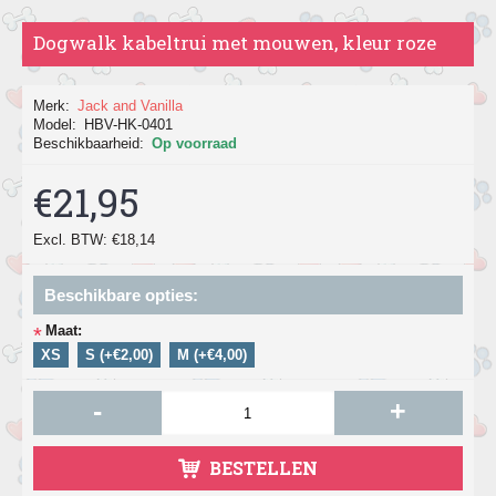
Dogwalk kabeltrui met mouwen, kleur roze
Merk:
Jack and Vanilla
Model:
HBV-HK-0401
Beschikbaarheid:
Op voorraad
€21,95
Excl. BTW: €18,14
Beschikbare opties:
Maat:
*
XS
S (+€2,00)
M (+€4,00)
-
+
BESTELLEN