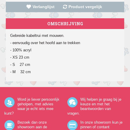
Verlanglijst
Product vergelijk
OMSCHRIJVING
Gebreide kabeltrui met mouwen.
- eenvoudig over het hoofd aan te trekken
- 100% acryl
- XS 23 cm
- S 27 cm
- M 32 cm
Word je liever persoonlijk
Wij helpen je graag bij je
geholpen, met advies
keuze en met het
waar je echt iets mee
beantwoorden van
kunt?
vragen.
Bezoek dan onze
In onze showroom kun je
showroom aan de
pinnen of contant