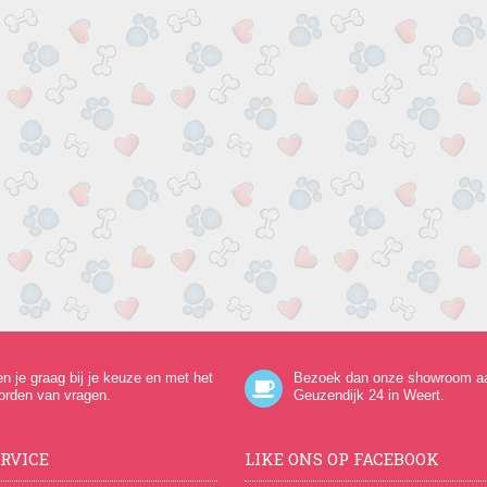
en je graag bij je keuze en met het
Bezoek dan onze showroom a
orden van vragen.
Geuzendijk 24
in Weert.
RVICE
LIKE ONS OP FACEBOOK