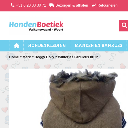
+31 6 20 88 30 71
Bezorgen & afhalen
Retourneren
HONDENKLEDING
MANDEN EN BANKJES
>
>
>
Home
Merk
Doggy Dolly
Winterjas Fabulous bruin