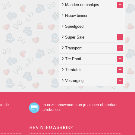
+
Manden en bankjes
Nieuw binnen
Speelgoed
+
Super Sale
+
Transport
+
Tre-Ponti
+
Trimtafels
+
Verzorging
an de
In onze showroom kun je pinnen of contant
afrekenen.
HBV NIEUWSBRIEF