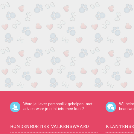
Word je liever persoonlijk geholpen, met
Wij help
advies waar je echt iets mee kunt?
beantwo
HONDENBOETIEK VALKENSWAARD
KLANTENSE