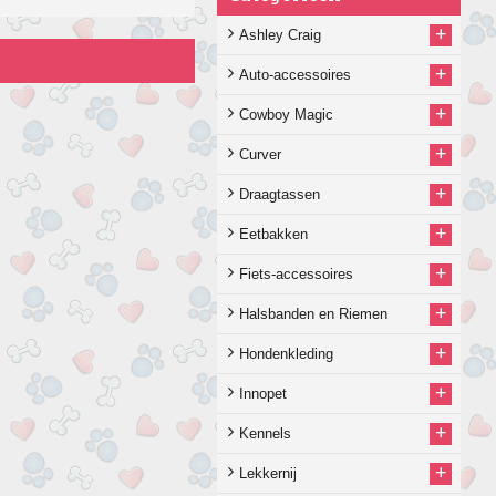
+
Ashley Craig
+
Auto-accessoires
+
Cowboy Magic
+
Curver
+
Draagtassen
+
Eetbakken
+
Fiets-accessoires
+
Halsbanden en Riemen
+
Hondenkleding
+
Innopet
+
Kennels
+
Lekkernij