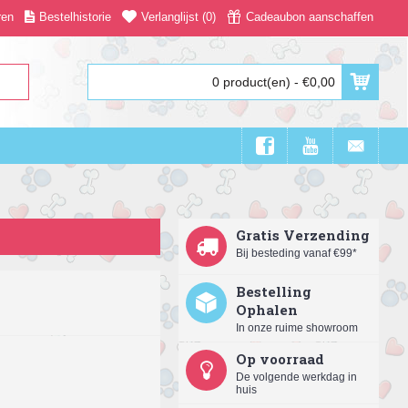
ren
Bestelhistorie
Verlanglijst (
0
)
Cadeaubon aanschaffen
0 product(en) - €0,00
Gratis Verzending
Bij besteding vanaf €99*
Bestelling
Ophalen
In onze ruime showroom
Op voorraad
De volgende werkdag in
huis