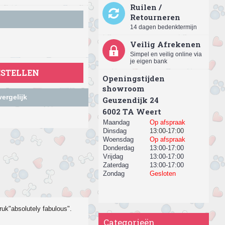
Ruilen /
Retourneren
14 dagen bedenktermijn
Veilig Afrekenen
Simpel en veilig online via
je eigen bank
ESTELLEN
Openingstijden
showroom
ergelijk
Geuzendijk 24
​6002 TA Weert
Maandag
Op afspraak
Dinsdag
13:00-17:00
Woensdag
Op afspraak
Donderdag
13:00-17:00
Vrijdag
13:00-17:00
Zaterdag
13:00-17:00
Zondag
Gesloten
ruk"absolutely fabulous".
Categorieën