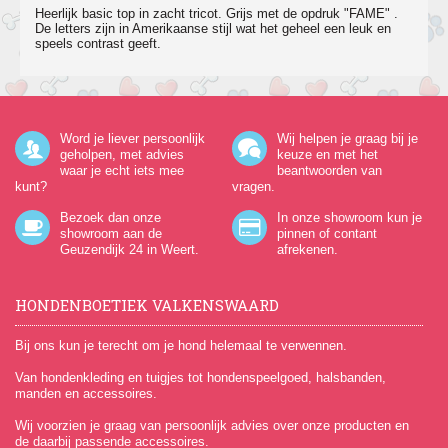
Heerlijk basic top in zacht tricot. Grijs met de opdruk "FAME" .
De letters zijn in Amerikaanse stijl wat het geheel een leuk en
speels contrast geeft.
Word je liever persoonlijk
Wij helpen je graag bij je
geholpen, met advies
keuze en met het
waar je echt iets mee
beantwoorden van
kunt?
vragen.
Bezoek dan onze
In onze showroom kun je
showroom aan de
pinnen of contant
Geuzendijk 24
in Weert.
afrekenen.
HONDENBOETIEK VALKENSWAARD
Bij ons kun je terecht om je hond helemaal te verwennen.
Van hondenkleding en tuigjes tot hondenspeelgoed, halsbanden,
manden en accessoires.
Wij voorzien je graag van persoonlijk advies over onze producten en
de daarbij passende accessoires.