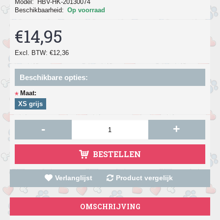
Model:
HBV-HK-20130074
Beschikbaarheid:
Op voorraad
€14,95
Excl. BTW: €12,36
Beschikbare opties:
Maat:
*
XS grijs
-
+
BESTELLEN
Verlanglijst
Product vergelijk
OMSCHRIJVING