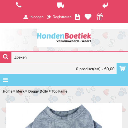
Inloggen
Registreren
0 product(en) - €0,00
>
>
>
Home
Merk
Doggy Dolly
Top Fame