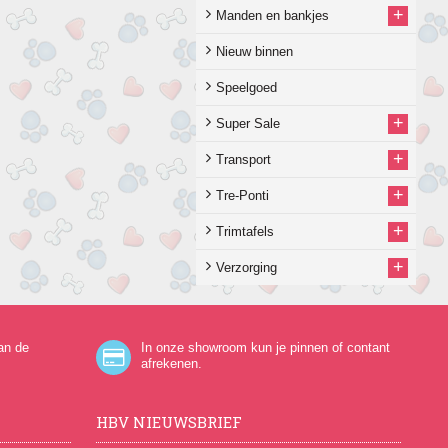
+
Manden en bankjes
Nieuw binnen
Speelgoed
+
Super Sale
+
Transport
+
Tre-Ponti
+
Trimtafels
+
Verzorging
an de
In onze showroom kun je pinnen of contant
afrekenen.
HBV NIEUWSBRIEF