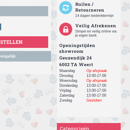
Ruilen /
Retourneren
14 dagen bedenktermijn
Veilig Afrekenen
Simpel en veilig online via
je eigen bank
ESTELLEN
Openingstijden
showroom
ergelijk
Geuzendijk 24
​6002 TA Weert
Maandag
Op afspraak
Dinsdag
13:00-17:00
Woensdag
Op afspraak
Donderdag
13:00-17:00
Vrijdag
13:00-17:00
Zaterdag
13:00-17:00
Zondag
Gesloten
Categorieën