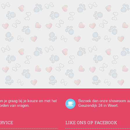
en je graag bij je keuze en met het
Bezoek dan onze showroom a
orden van vragen.
Geuzendijk 24
in Weert.
RVICE
LIKE ONS OP FACEBOOK