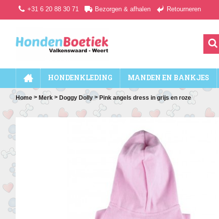
+31 6 20 88 30 71
Bezorgen & afhalen
Retourneren
HONDENKLEDING
MANDEN EN BANKJES
>
>
>
Home
Merk
Doggy Dolly
Pink angels dress in grijs en roze