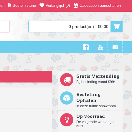
ren
Bestelhistorie
Verlanglijst (
0
)
Cadeaubon aanschaffen
0 product(en) - €0,00
Gratis Verzending
Bij besteding vanaf €99*
Bestelling
Ophalen
In onze ruime showroom
Op voorraad
De volgende werkdag in
huis