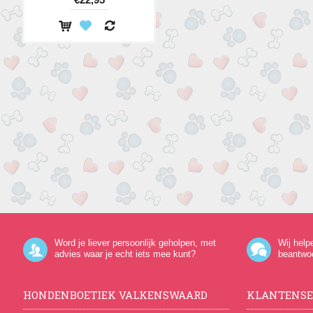
Word je liever persoonlijk geholpen, met
Wij help
advies waar je echt iets mee kunt?
beantwo
HONDENBOETIEK VALKENSWAARD
KLANTENSE