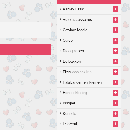
+
Ashley Craig
+
Auto-accessoires
+
Cowboy Magic
+
Curver
+
Draagtassen
+
Eetbakken
+
Fiets-accessoires
+
Halsbanden en Riemen
+
Hondenkleding
+
Innopet
+
Kennels
+
Lekkernij