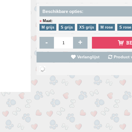
Beschikbare opties:
Maat:
*
M grijs
S grijs
XS grijs
M rose
S rose
-
+
B
Verlanglijst
Product v