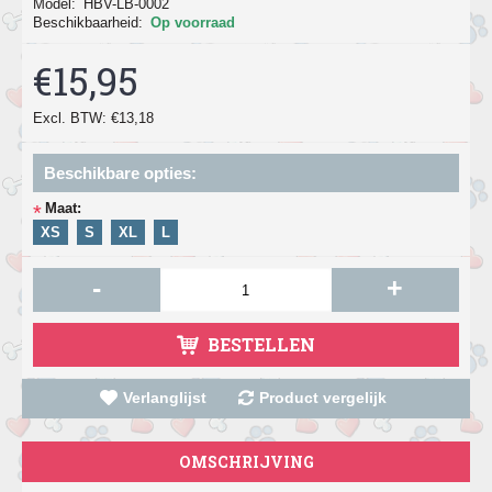
Model:
HBV-LB-0002
Beschikbaarheid:
Op voorraad
€15,95
Excl. BTW: €13,18
Beschikbare opties:
Maat:
*
XS
S
XL
L
-
+
BESTELLEN
Verlanglijst
Product vergelijk
OMSCHRIJVING