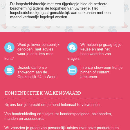
Dit loopsheidsbroekje met een tijgerkopje bied de perfecte
bescherming tijdens de loopsheid van uw teefje. Het
loopsheidsbroekje gaat gemakkelijk aan en kunnen met een
maand verbandje ingelegd worden.
Word je liever persoonlijk
Wij helpen je graag bij je
geholpen, met advies
keuze en met het
waar je echt iets mee
beantwoorden van
kunt?
vragen.
Bezoek dan onze
In onze showroom kun je
showroom aan de
pinnen of contant
Geuzendijk 24
in Weert.
afrekenen.
HONDENBOETIEK VALKENSWAARD
Bij ons kun je terecht om je hond helemaal te verwennen.
Van hondenkleding en tuigjes tot hondenspeelgoed, halsbanden,
manden en accessoires.
Wij voorzien je graag van persoonlijk advies over onze producten en