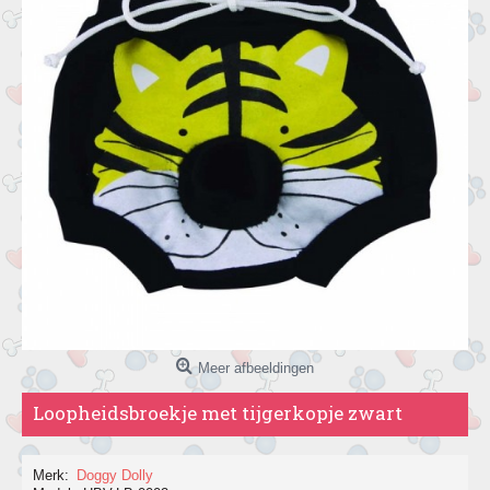
Meer afbeeldingen
Loopheidsbroekje met tijgerkopje zwart
Merk:
Doggy Dolly