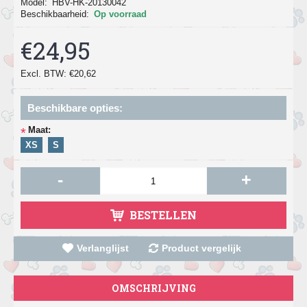
Model:
HBV-HK-20130042
Beschikbaarheid:
Op voorraad
€24,95
Excl. BTW: €20,62
Beschikbare opties:
Maat:
*
XS
S
-
+
BESTELLEN
Verlanglijst
Product vergelijk
OMSCHRIJVING