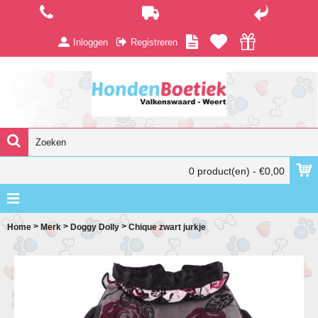
Inloggen
Registreren
0 product(en) - €0,00
>
>
>
Home
Merk
Doggy Dolly
Chique zwart jurkje