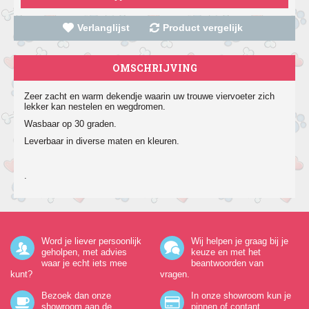
Verlanglijst
Product vergelijk
OMSCHRIJVING
Zeer zacht en warm dekendje waarin uw trouwe viervoeter zich
lekker kan nestelen en wegdromen.
Wasbaar op 30 graden.
Leverbaar in diverse maten en kleuren.
.
Word je liever persoonlijk
Wij helpen je graag bij je
geholpen, met advies
keuze en met het
waar je echt iets mee
beantwoorden van
kunt?
vragen.
Bezoek dan onze
In onze showroom kun je
showroom aan de
pinnen of contant