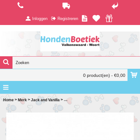
Inloggen
Registreren
0 product(en) - €0,00
>
>
>
Home
Merk
Jack and Vanilla
Jack and Vanilla Monsoon Blanket 50x60 cm,