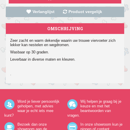
Verlanglijst
Product vergelijk
OMSCHRIJVING
Zeer zacht en warm dekendje waarin uw trouwe viervoeter zich
lekker kan nestelen en wegdromen.
Wasbaar op 30 graden.
Leverbaar in diverse maten en kleuren.
.
Word je liever persoonlijk
Wij helpen je graag bij je
geholpen, met advies
keuze en met het
waar je echt iets mee
beantwoorden van
kunt?
vragen.
Bezoek dan onze
In onze showroom kun je
showroom aan de
pinnen of contant