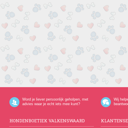
Word je liever persoonlijk geholpen, met
Wij help
advies waar je echt iets mee kunt?
beantwo
HONDENBOETIEK VALKENSWAARD
KLANTENSE