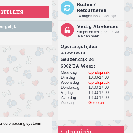
Ruilen /
Retourneren
ESTELLEN
14 dagen bedenktermijn
Veilig Afrekenen
ergelijk
Simpel en veilig online via
je eigen bank
Openingstijden
showroom
Geuzendijk 24
​6002 TA Weert
Maandag
Op afspraak
Dinsdag
13:00-17:00
Woensdag
Op afspraak
Donderdag
13:00-17:00
Vrijdag
13:00-17:00
Zaterdag
13:00-17:00
Zondag
Gesloten
jzondere padding-systeem
Categorieën