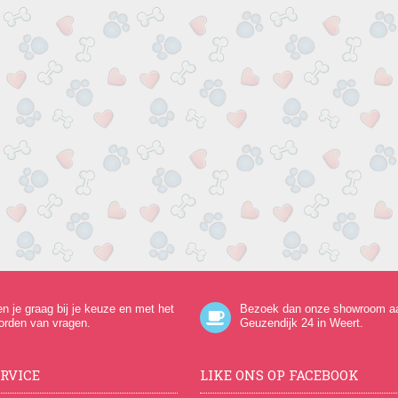
en je graag bij je keuze en met het
Bezoek dan onze showroom a
orden van vragen.
Geuzendijk 24
in Weert.
RVICE
LIKE ONS OP FACEBOOK