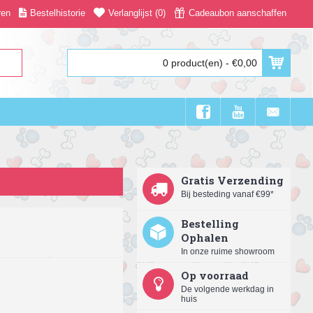
ren
Bestelhistorie
Verlanglijst (
0
)
Cadeaubon aanschaffen
0 product(en) - €0,00
Gratis Verzending
Bij besteding vanaf €99*
Bestelling
Ophalen
In onze ruime showroom
Op voorraad
De volgende werkdag in
huis