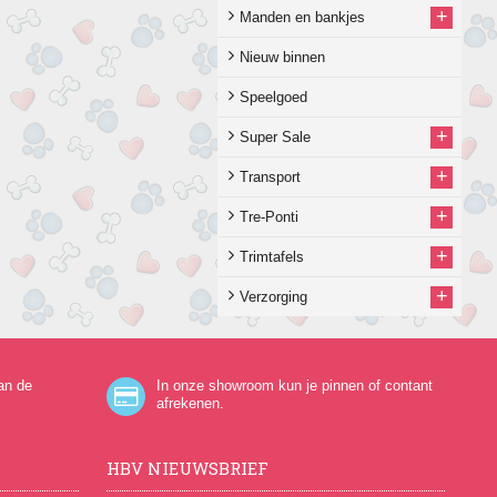
+
Manden en bankjes
Nieuw binnen
Speelgoed
+
Super Sale
+
Transport
+
Tre-Ponti
+
Trimtafels
+
Verzorging
an de
In onze showroom kun je pinnen of contant
afrekenen.
HBV NIEUWSBRIEF