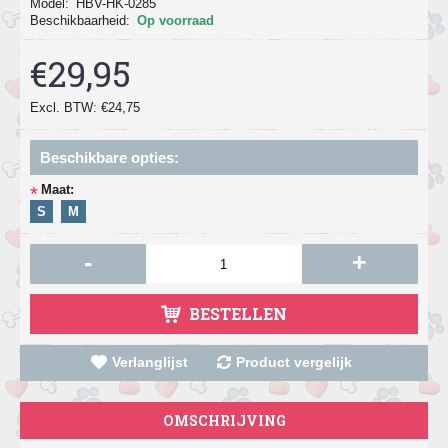
Model:
HBV-HK-0285
Beschikbaarheid:
Op voorraad
€29,95
Excl. BTW: €24,75
Beschikbare opties:
Maat:
*
S
M
-
+
BESTELLEN
Verlanglijst
Product vergelijk
OMSCHRIJVING