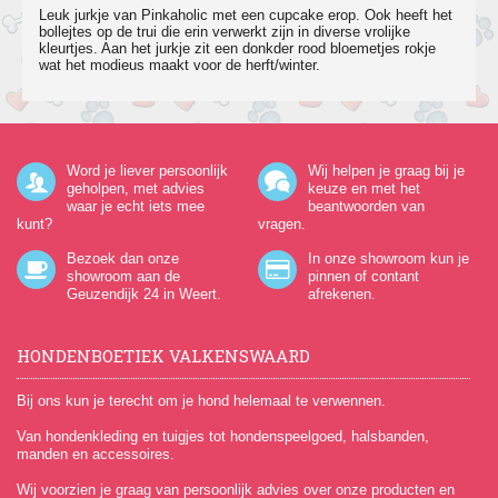
Leuk jurkje van Pinkaholic met een cupcake erop. Ook heeft het
bollejtes op de trui die erin verwerkt zijn in diverse vrolijke
kleurtjes. Aan het jurkje zit een donkder rood bloemetjes rokje
wat het modieus maakt voor de herft/winter.
Word je liever persoonlijk
Wij helpen je graag bij je
geholpen, met advies
keuze en met het
waar je echt iets mee
beantwoorden van
kunt?
vragen.
Bezoek dan onze
In onze showroom kun je
showroom aan de
pinnen of contant
Geuzendijk 24
in Weert.
afrekenen.
HONDENBOETIEK VALKENSWAARD
Bij ons kun je terecht om je hond helemaal te verwennen.
Van hondenkleding en tuigjes tot hondenspeelgoed, halsbanden,
manden en accessoires.
Wij voorzien je graag van persoonlijk advies over onze producten en