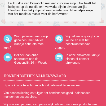
Leuk jurkje van Pinkaholic met een cupcake erop. Ook heeft het
bollejtes op de trui die erin verwerkt zijn in diverse vrolijke
kleurtjes. Aan het jurkje zit een donkder rood bloemetjes rokje
wat het modieus maakt voor de herft/winter.
Word je liever persoonlijk
Wij helpen je graag bij je
geholpen, met advies
keuze en met het
waar je echt iets mee
beantwoorden van
kunt?
vragen.
Bezoek dan onze
In onze showroom kun je
showroom aan de
pinnen of contant
Geuzendijk 24
in Weert.
afrekenen.
HONDENBOETIEK VALKENSWAARD
Bij ons kun je terecht om je hond helemaal te verwennen.
Van hondenkleding en tuigjes tot hondenspeelgoed, halsbanden,
manden en accessoires.
Wij voorzien je graag van persoonlijk advies over onze producten en