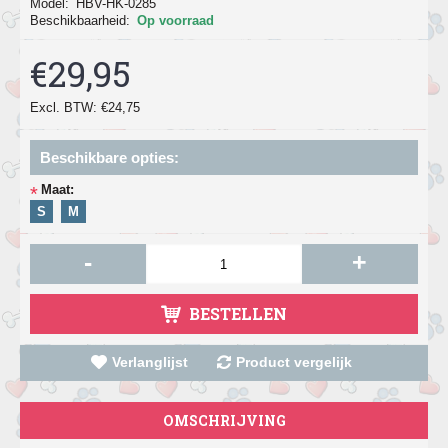
Model:
HBV-HK-0285
Beschikbaarheid:
Op voorraad
€29,95
Excl. BTW: €24,75
Beschikbare opties:
Maat:
*
S
M
-
+
BESTELLEN
Verlanglijst
Product vergelijk
OMSCHRIJVING